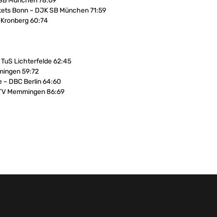
 SB München 78:69
skets Bonn – DJK SB München 71:59
 Kronberg 60:74
TuS Lichterfelde 62:45
mingen 59:72
e – DBC Berlin 64:60
 TV Memmingen 86:69