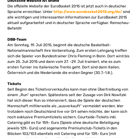
Deutsche Website ist online
Die offizielle Website der EuroBasket 2015 ist jetzt auch in deutscher
Sprache erreichbar. Unter
http://www.eurobasket2015.org/de/
sind
alle wichtigen und interessanten Informationen zur EuroBasket 2015
aktuell aufgearbeitet und in deutscher Sprache verfügbar. Reinschau-
Befehl!!!
DBB-Team
Am Sonntag, 19. Juli 2015, beginnt die deutsche Basketball-
Nationalmannschaft ihre Vorbereitung. Zum ersten Lehrgang treffen
sich die Spieler von Bundestrainer Chris Fleming in Bonn. Dort wird bis
zum 25. Juli 2015 und dann vom 27. -29. Juli trainiert, ehe es zum
ersten Turnier ins italienische Trento geht. Dort sind dann Italien,
Österreich und die Niederlande die ersten Gegner (30.7.-1.8.).
Tickets
Seit Beginn des Ticketvorverkaufes kann man ohne Übertreibung von
einem „Run“ sprechen. Spätestens seit der Zusage von Dirk Nowitzki
hat sich dieser Run so intensiviert, dass die Spiele der deutschen
Mannschaft mittlerweile als „ausverkauft“ vermeldet werden. Wer
trotzdem noch Deutschland live vor Ort sehen möchte, der kann sich
noch exklusive Premiumtickets sichern. Courtside-Tickets inkl.
Catering gibt es für 159,- Euro (Spiele ohne deutsche Beteiligung
jeweils 129,- Euro) und sogenannte Premiumclub-Tickets in den
Blöcken 102/103 ebenfalls mit Catering sind für 139,- Euro (mit