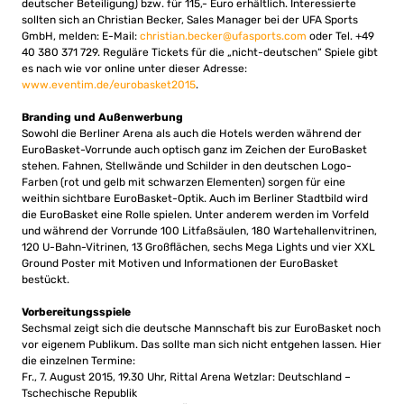
deutscher Beteiligung) bzw. für 115,- Euro erhältlich. Interessierte
sollten sich an Christian Becker, Sales Manager bei der UFA Sports
GmbH, melden: E-Mail:
christian.becker@ufasports.com
oder Tel. +49
40 380 371 729. Reguläre Tickets für die „nicht-deutschen“ Spiele gibt
es nach wie vor online unter dieser Adresse:
www.eventim.de/eurobasket2015
.
Branding und Außenwerbung
Sowohl die Berliner Arena als auch die Hotels werden während der
EuroBasket-Vorrunde auch optisch ganz im Zeichen der EuroBasket
stehen. Fahnen, Stellwände und Schilder in den deutschen Logo-
Farben (rot und gelb mit schwarzen Elementen) sorgen für eine
weithin sichtbare EuroBasket-Optik. Auch im Berliner Stadtbild wird
die EuroBasket eine Rolle spielen. Unter anderem werden im Vorfeld
und während der Vorrunde 100 Litfaßsäulen, 180 Wartehallenvitrinen,
120 U-Bahn-Vitrinen, 13 Großflächen, sechs Mega Lights und vier XXL
Ground Poster mit Motiven und Informationen der EuroBasket
bestückt.
Vorbereitungsspiele
Sechsmal zeigt sich die deutsche Mannschaft bis zur EuroBasket noch
vor eigenem Publikum. Das sollte man sich nicht entgehen lassen. Hier
die einzelnen Termine:
Fr., 7. August 2015, 19.30 Uhr, Rittal Arena Wetzlar: Deutschland –
Tschechische Republik