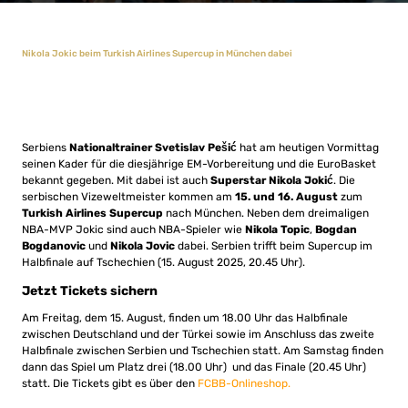
Nikola Jokic beim Turkish Airlines Supercup in München dabei
Serbiens
Nationaltrainer Svetislav Pešić
hat am heutigen Vormittag
seinen Kader für die diesjährige EM-Vorbereitung und die EuroBasket
bekannt gegeben. Mit dabei ist auch
Superstar Nikola Jokić
. Die
serbischen Vizeweltmeister kommen am
15. und 16. August
zum
Turkish Airlines Supercup
nach München. Neben dem dreimaligen
NBA-MVP Jokic sind auch NBA-Spieler wie
Nikola Topic
,
Bogdan
Bogdanovic
und
Nikola Jovic
dabei. Serbien trifft beim Supercup im
Halbfinale auf Tschechien (15. August 2025, 20.45 Uhr).
Jetzt Tickets sichern
Am Freitag, dem 15. August, finden um 18.00 Uhr das Halbfinale
zwischen Deutschland und der Türkei sowie im Anschluss das zweite
Halbfinale zwischen Serbien und Tschechien statt. Am Samstag finden
dann das Spiel um Platz drei (18.00 Uhr) und das Finale (20.45 Uhr)
statt. Die Tickets gibt es über den
FCBB-Onlineshop.