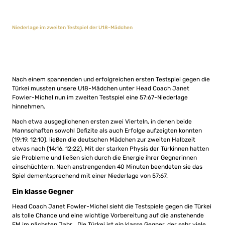
Niederlage im zweiten Testspiel der U18-Mädchen
Nach einem spannenden und erfolgreichen ersten Testspiel gegen die
Türkei mussten unsere U18-Mädchen unter Head Coach Janet
Fowler-Michel nun im zweiten Testspiel
eine 57:67-Niederlage
hinnehmen.
Nach etwa ausgeglichenen ersten zwei Vierteln, in denen beide
Mannschaften sowohl Defizite als auch Erfolge aufzeigten konnten
(19:19, 12:10), ließen die deutschen Mädchen zur zweiten Halbzeit
etwas nach (14:16, 12:22). Mit der starken Physis der Türkinnen hatten
sie Probleme und ließen sich durch die Energie ihrer Gegnerinnen
einschüchtern. Nach anstrengenden 40 Minuten beendeten sie das
Spiel dementsprechend mit einer Niederlage von 57:67.
Ein klasse Gegner
Head Coach Janet Fowler-Michel sieht die Testspiele gegen die Türkei
als tolle Chance und eine wichtige Vorbereitung auf die anstehende
EM im nächsten Jahr. „Die Türkei ist ein klasse Gegner, der sehr viele