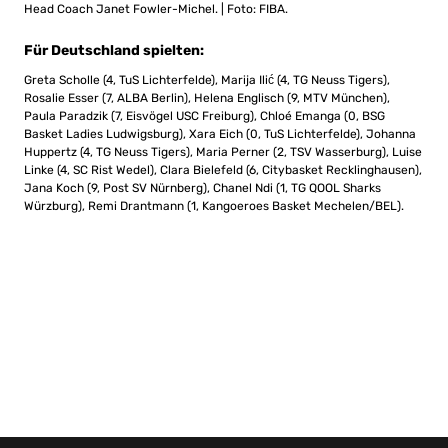
Head Coach Janet Fowler-Michel. | Foto: FIBA.
Für Deutschland spielten:
Greta Scholle (4, TuS Lichterfelde), Marija Ilić (4, TG Neuss Tigers),
Rosalie Esser (7, ALBA Berlin), Helena Englisch (9, MTV München),
Paula Paradzik (7, Eisvögel USC Freiburg), Chloé Emanga (0, BSG
Basket Ladies Ludwigsburg), Xara Eich (0, TuS Lichterfelde), Johanna
Huppertz (4, TG Neuss Tigers), Maria Perner (2, TSV Wasserburg), Luise
Linke (4, SC Rist Wedel), Clara Bielefeld (6, Citybasket Recklinghausen),
Jana Koch (9, Post SV Nürnberg), Chanel Ndi (1, TG QOOL Sharks
Würzburg), Remi Drantmann (1, Kangoeroes Basket Mechelen/BEL).