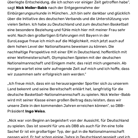
überlegte Entscheidung, die ich schon vor einiger Zeit getroffen habe“,
sagt
Nick Weiler-Babb
nach der Entgegennahme der
Einbürgerungsurkunde in München. „Ich bin sehr dankbar und glücklich
über die Initiative des deutschen Verbands und die Unterstützung von
vielen Seiten. Ich habe zu Deutschland und zum deutschen Basketball
eine besondere Beziehung und fühle mich hier mit meiner Frau sehr
wohl. Nach den großartigen Erfahrungen mit Bayern in der
EuroLeague freue ich mich auf die Möglichkeit, mich jetzt auch auf
dem hohen Level der Nationalteams beweisen zu können. Die
nachhaltige Perspektive mit einer EM in Deutschland, hoffentlich mit
einer Weltmeisterschaft, Olympischen Spielen mit der deutschen
Nationalmannschaft und Einigem mehr, das reizt mich ungemein. Ab
morgen wartet eine sehr aufregende Zeit auf mich und ich hoffe, dass
wir zusammen sehr erfolgreich sein werden.“
„Ich freue mich, dass ein so herausragender Sportler sich zu unserem
Land bekennt und seine Bereitschaft erklärt hat, langfristig für die
deutsche Basketball-Nationalmannschaft zu spielen. Nick Weiler-Babb
wird mit seiner Klasse einen großen Beitrag dazu leisten, dass wir
unsere Ziele in den kommenden Jahren erreichen können“, so DBB-
Präsident
Ingo Weiss
.
„Nick war von Beginn an begeistert von der Aussicht, für Deutschland
zu spielen. Das ist sowohl für uns als DBB als auch für ihn eine tolle
Sache! Er ist ein großartiger Typ, der gut in die Nationalmannschaft
passen wird. Er hat schon einige Jahre in Deutschland gespielt und ich