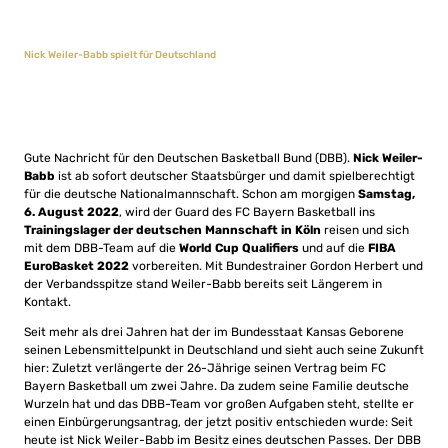
Nick Weiler-Babb spielt für Deutschland
Gute Nachricht für den Deutschen Basketball Bund (DBB).
Nick Weiler-
Babb
ist ab sofort deutscher Staatsbürger und damit spielberechtigt
für die deutsche Nationalmannschaft. Schon am morgigen
Samstag,
6. August 2022
, wird der Guard des FC Bayern Basketball ins
Trainingslager der deutschen Mannschaft in Köln
reisen und sich
mit dem DBB-Team auf die
World Cup Qualifiers
und auf die
FIBA
EuroBasket 2022
vorbereiten. Mit Bundestrainer Gordon Herbert und
der Verbandsspitze stand Weiler-Babb bereits seit Längerem in
Kontakt.
Seit mehr als drei Jahren hat der im Bundesstaat Kansas Geborene
seinen Lebensmittelpunkt in Deutschland und sieht auch seine Zukunft
hier: Zuletzt verlängerte der 26-Jährige seinen Vertrag beim FC
Bayern Basketball um zwei Jahre. Da zudem seine Familie deutsche
Wurzeln hat und das DBB-Team vor großen Aufgaben steht, stellte er
einen Einbürgerungsantrag, der jetzt positiv entschieden wurde: Seit
heute ist Nick Weiler-Babb im Besitz eines deutschen Passes. Der DBB