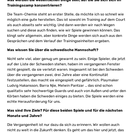
Was werden die wesentlichen Dinge sein, auf die Sie sich sich im
Trainingscamp konzentrieren?
Die Team-Chemie steht an erster Stelle, da möchte ich so schnell wie
möglich eine gute herstellen. Das ist sowohl im Training auf dem Court
als auch abseits sehr wichtig. Und dann werden wir nach Wegen
suchen und diese auch finden, wie wir Spiele gewinnen können. Das
klingt sehr allgemein, aber konkrete Dinge werden sich auch aus den
Gesprächen und dem Verlauf der Trainingseinheiten ergeben.
Was wissen Sie über die schwedische Mannschaft?
Nicht sehr viel, aber genug um gewarnt zu sein. Einige Spieler, die jetzt
auf der Liste der Schweden stehen, haben im vergangenen Fenster
nicht gespielt, da sie verletzt waren. Insgesamt ist bei den Schweden
über die vergangenen zwei, drei Jahre aber eine Kontinuität
festzustellen, das macht sie eingespielt und gefährlich. Playmaker
Ludvig Hakansson, Barra Njie, Melwin Pantzar … das sind schon
qualitativ sehr hochwertige Guards und auch von Außen und unter den
Körben haben die Schweden einiges zu bieten. Die Spiele werden eine
echte Herausforderung für uns.
Was sind Ihre Ziele? Für diese beiden Spiele und für die nächsten
Monate und Jahre?
Die Vergangenheit ist nur dazu da sich zu erinnern. Wir wollen auch
nicht zu weit in die Zukunft denken. Es geht um das hier und jetzt, das