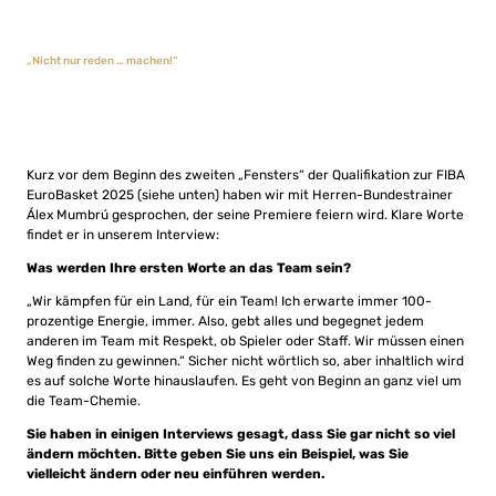
„Nicht nur reden … machen!“
Kurz vor dem Beginn des zweiten „Fensters“ der Qualifikation zur FIBA
EuroBasket 2025 (siehe unten) haben wir mit Herren-Bundestrainer
Álex Mumbrú gesprochen, der seine Premiere feiern wird. Klare Worte
findet er in unserem Interview:
Was werden Ihre ersten Worte an das Team sein?
„Wir kämpfen für ein Land, für ein Team! Ich erwarte immer 100-
prozentige Energie, immer. Also, gebt alles und begegnet jedem
anderen im Team mit Respekt, ob Spieler oder Staff. Wir müssen einen
Weg finden zu gewinnen.“ Sicher nicht wörtlich so, aber inhaltlich wird
es auf solche Worte hinauslaufen. Es geht von Beginn an ganz viel um
die Team-Chemie.
Sie haben in einigen Interviews gesagt, dass Sie gar nicht so viel
ändern möchten. Bitte geben Sie uns ein Beispiel, was Sie
vielleicht ändern oder neu einführen werden.