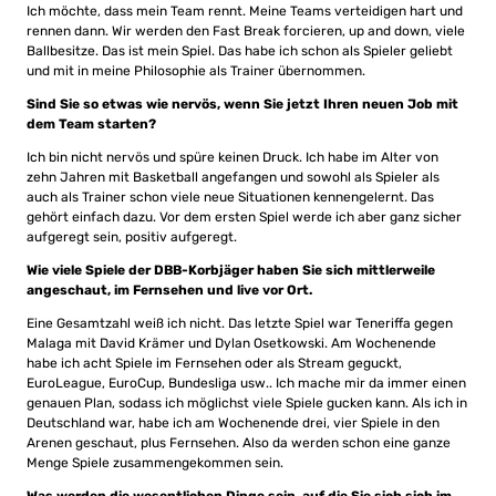
Ich möchte, dass mein Team rennt. Meine Teams verteidigen hart und
rennen dann. Wir werden den Fast Break forcieren, up and down, viele
Ballbesitze. Das ist mein Spiel. Das habe ich schon als Spieler geliebt
und mit in meine Philosophie als Trainer übernommen.
Sind Sie so etwas wie nervös, wenn Sie jetzt Ihren neuen Job mit
dem Team starten?
Ich bin nicht nervös und spüre keinen Druck. Ich habe im Alter von
zehn Jahren mit Basketball angefangen und sowohl als Spieler als
auch als Trainer schon viele neue Situationen kennengelernt. Das
gehört einfach dazu. Vor dem ersten Spiel werde ich aber ganz sicher
aufgeregt sein, positiv aufgeregt.
Wie viele Spiele der DBB-Korbjäger haben Sie sich mittlerweile
angeschaut, im Fernsehen und live vor Ort.
Eine Gesamtzahl weiß ich nicht. Das letzte Spiel war Teneriffa gegen
Malaga mit David Krämer und Dylan Osetkowski. Am Wochenende
habe ich acht Spiele im Fernsehen oder als Stream geguckt,
EuroLeague, EuroCup, Bundesliga usw.. Ich mache mir da immer einen
genauen Plan, sodass ich möglichst viele Spiele gucken kann. Als ich in
Deutschland war, habe ich am Wochenende drei, vier Spiele in den
Arenen geschaut, plus Fernsehen. Also da werden schon eine ganze
Menge Spiele zusammengekommen sein.