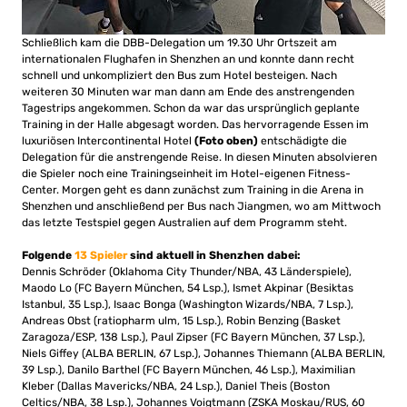
Schließlich kam die DBB-Delegation um 19.30 Uhr Ortszeit am
internationalen Flughafen in Shenzhen an und konnte dann recht
schnell und unkompliziert den Bus zum Hotel besteigen. Nach
weiteren 30 Minuten war man dann am Ende des anstrengenden
Tagestrips angekommen. Schon da war das ursprünglich geplante
Training in der Halle abgesagt worden. Das hervorragende Essen im
luxuriösen Intercontinental Hotel
(Foto oben)
entschädigte die
Delegation für die anstrengende Reise. In diesen Minuten absolvieren
die Spieler noch eine Trainingseinheit im Hotel-eigenen Fitness-
Center. Morgen geht es dann zunächst zum Training in die Arena in
Shenzhen und anschließend per Bus nach Jiangmen, wo am Mittwoch
das letzte Testspiel gegen Australien auf dem Programm steht.
Folgende
13 Spieler
sind aktuell in Shenzhen dabei:
Dennis Schröder (Oklahoma City Thunder/NBA, 43 Länderspiele),
Maodo Lo (FC Bayern München, 54 Lsp.), Ismet Akpinar (Besiktas
Istanbul, 35 Lsp.), Isaac Bonga (Washington Wizards/NBA, 7 Lsp.),
Andreas Obst (ratiopharm ulm, 15 Lsp.), Robin Benzing (Basket
Zaragoza/ESP, 138 Lsp.), Paul Zipser (FC Bayern München, 37 Lsp.),
Niels Giffey (ALBA BERLIN, 67 Lsp.), Johannes Thiemann (ALBA BERLIN,
39 Lsp.), Danilo Barthel (FC Bayern München, 46 Lsp.), Maximilian
Kleber (Dallas Mavericks/NBA, 24 Lsp.), Daniel Theis (Boston
Celtics/NBA, 38 Lsp.), Johannes Voigtmann (ZSKA Moskau/RUS, 60