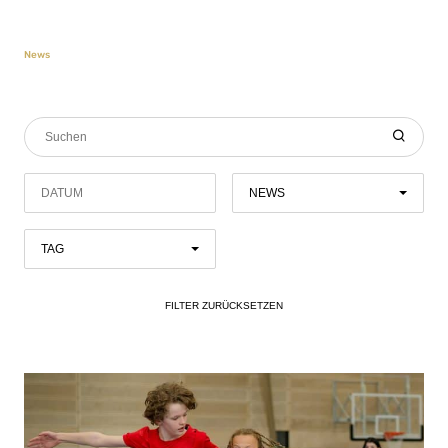
News
NEWS
TAG
FILTER
ZURÜCKSETZEN