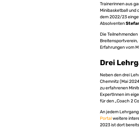
Trainerinnen aus g
Minibasketball und 
dem 2022/23 eingef
Absolventen
Stefa
Die Teilnehmenden 
Breitensportverein,
Erfahrungen vom Mini
Drei Lehr
Neben den drei Leh
Chemnitz (Mai 2024
zu erfahrenen Mini
ExpertInnen im eig
für den „Coach 2 C
An jedem Lehrgangso
Portal
weitere inter
2023 ist dort bereits