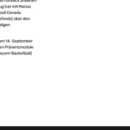
en Einblick anbieten
g hat mit Marius
tball Canada
sfonds) über den
aligen
 am 14. September
sten Präsenzmodule
ayern Basketball)