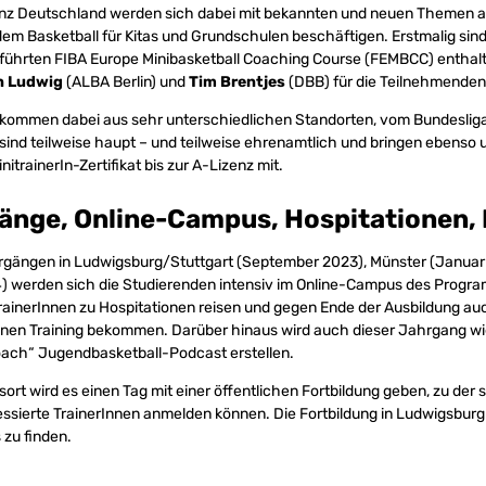
anz Deutschland werden sich dabei mit bekannten und neuen Themen 
dem Basketball für Kitas und Grundschulen beschäftigen. Erstmalig sin
ührten FIBA Europe Minibasketball Coaching Course (FEMBCC) enthalt
n Ludwig
(ALBA Berlin) und
Tim Brentjes
(DBB) für die Teilnehmenden
kommen dabei aus sehr unterschiedlichen Standorten, vom Bundesliga
 sind teilweise haupt – und teilweise ehrenamtlich und bringen ebenso 
trainerIn-Zertifikat bis zur A-Lizenz mit.
gänge, Online-Campus, Hospitationen,
rgängen in Ludwigsburg/Stuttgart (September 2023), Münster (Januar
) werden sich die Studierenden intensiv im Online-Campus des Progr
trainerInnen zu Hospitationen reisen und gegen Ende der Ausbildung a
enen Training bekommen. Darüber hinaus wird auch dieser Jahrgang w
oach“ Jugendbasketball-Podcast erstellen.
rt wird es einen Tag mit einer öffentlichen Fortbildung geben, zu der 
essierte TrainerInnen anmelden können. Die Fortbildung in Ludwigsbur
 zu finden.