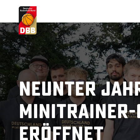
Suchvorschläge
Lorem Ipsum
Dolor Sit
Amet Valputo
Neunter Jah
Minitrainer-
eröffnet