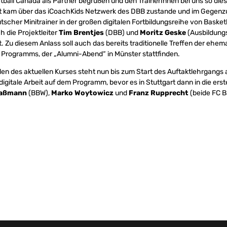
etball Canada als Partner begrüßen und den TrainerInnen bei uns so dies
t kam über das iCoachKids Netzwerk des DBB zustande und im Gegenzu
utscher Minitrainer in der großen digitalen Fortbildungsreihe von Baske
ch die Projektleiter
Tim Brentjes
(DBB) und
Moritz Geske
(Ausbildung
. Zu diesem Anlass soll auch das bereits traditionelle Treffen der ehem
 Programms, der „Alumni-Abend“ in Münster stattfinden.
en des aktuellen Kurses steht nun bis zum Start des Auftaktlehrgangs
digitale Arbeit auf dem Programm, bevor es in Stuttgart dann in die er
aaßmann
(BBW),
Marko Woytowicz
und
Franz Rupprecht
(beide FC B