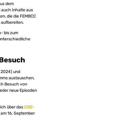
aus dem
d auch Inhalte aus
en, die die FEMBCC
 aufbereiten.
- bis zum
unterschiedliche
 Besuch
 2024) und
amms austauschen,
uch Besuch von
ieder neue Episoden
sich über das
DBB-
g am 16. September