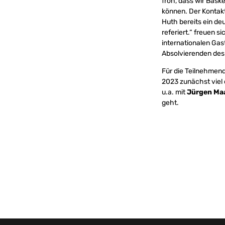
froh, dass wir Bask
können. Der Kontak
Huth bereits ein de
referiert.“ freuen si
internationalen Gast
Absolvierenden des
Für die Teilnehmend
2023 zunächst viel 
u.a. mit
Jürgen M
geht.