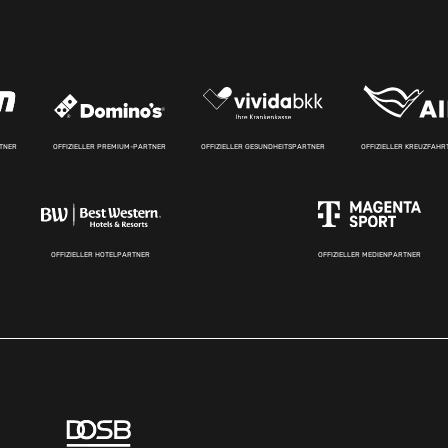
RTNER
OFFIZIELLER PREMIUM-PARTNER
OFFIZIELLER GESUNDHEITSPARTNER
OFFIZIELLER KREUZFAH
OFFIZIELLER HOTELPARTNER
OFFIZIELLER MEDIENPARTNER