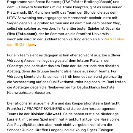
Programme von Brose Bamberg (TSV Tröster Breitengüßbach) und
dem FC Bayern München um die Krone kämpfen, gibt es einen neuen
Platzhirsch. IBA München heißt das Team der Stunde, die aus dem
MTSV Schwabing hervorgegangene Mannschaft beeindruckte mit
Siegen gegen alle großen Namen und ist damit auf dem besten Weg,
selbst ein solcher zu werden. Ihr talentiertester Spieler ist Oscar da
Silva
(Foto oben)
, der im Sommer an die Stanford University
wechseln wird. In der Süddeutschen Zeitung erschien ein
Porträt über
den 18-Jährigen
.
Für ein Team sieht es dagegen schon eher schlecht aus: Die s.Oliver
Würzburg Akademie liegt sieglos auf dem letzten Platz. In der
Südostgruppe bedeutet das am Ende der Hauptrunde den direkten
Abstieg, denn die Gruppe besteht als einzige aus neun Teams. Für
Würzburg könnte die Saison damit früh beendet sein und gleichzeitig
die Vorbereitung auf das Qualifikationsturnier beginnen. Im Juni treten
die Absteiger gegen die Neubewerber für Deutschlands höchste
Nachwuchsspielklasse an.
Die ratiopharm akademie Ulm und das Kooperationsteam Eintracht
Frankfurt / FRAPORT SKYLINERS sind die beiden herausragenden
Teams im der
Division Südwest
. Beide haben erst eine Niederlage
kassiert, mit einem Spiel mehr hat Frankfurt aktuell die Nase vorne.
Alle Playoffplätze sind aber noch nicht vergeben, vor allem die
Schoder Junior-Giraffen Langen und die Young Tigers Tübingen