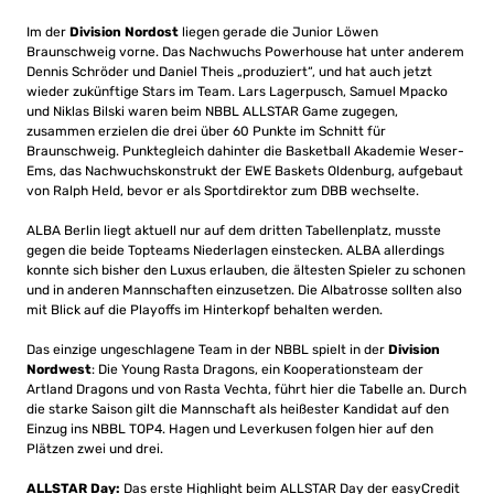
Im der
Division Nordost
liegen gerade die Junior Löwen
Braunschweig vorne. Das Nachwuchs Powerhouse hat unter anderem
Dennis Schröder und Daniel Theis „produziert“, und hat auch jetzt
wieder zukünftige Stars im Team. Lars Lagerpusch, Samuel Mpacko
und Niklas Bilski waren beim NBBL ALLSTAR Game zugegen,
zusammen erzielen die drei über 60 Punkte im Schnitt für
Braunschweig. Punktegleich dahinter die Basketball Akademie Weser-
Ems, das Nachwuchskonstrukt der EWE Baskets Oldenburg, aufgebaut
von Ralph Held, bevor er als Sportdirektor zum DBB wechselte.
ALBA Berlin liegt aktuell nur auf dem dritten Tabellenplatz, musste
gegen die beide Topteams Niederlagen einstecken. ALBA allerdings
konnte sich bisher den Luxus erlauben, die ältesten Spieler zu schonen
und in anderen Mannschaften einzusetzen. Die Albatrosse sollten also
mit Blick auf die Playoffs im Hinterkopf behalten werden.
Das einzige ungeschlagene Team in der NBBL spielt in der
Division
Nordwest
: Die Young Rasta Dragons, ein Kooperationsteam der
Artland Dragons und von Rasta Vechta, führt hier die Tabelle an. Durch
die starke Saison gilt die Mannschaft als heißester Kandidat auf den
Einzug ins NBBL TOP4. Hagen und Leverkusen folgen hier auf den
Plätzen zwei und drei.
ALLSTAR Day:
Das erste Highlight beim ALLSTAR Day der easyCredit