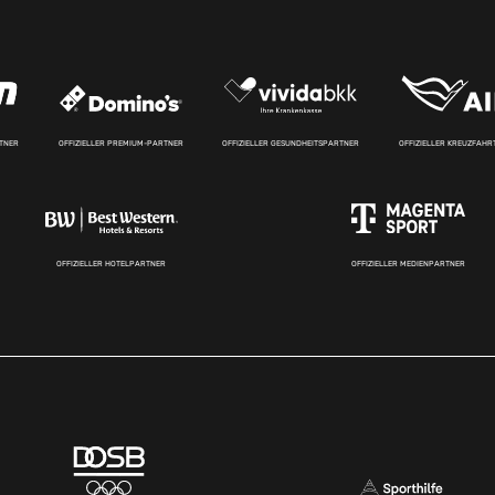
RTNER
OFFIZIELLER PREMIUM-PARTNER
OFFIZIELLER GESUNDHEITSPARTNER
OFFIZIELLER KREUZFAH
OFFIZIELLER HOTELPARTNER
OFFIZIELLER MEDIENPARTNER