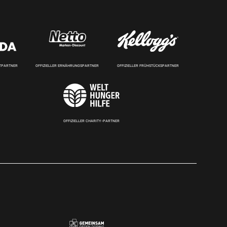
RTPARTNER
OFFIZIELLER ERNÄHRUNGSPARTNER
OFFIZIELLER FRÜHSTÜCKSPARTNER
OFFIZIELLER CHARITY-PARTNER