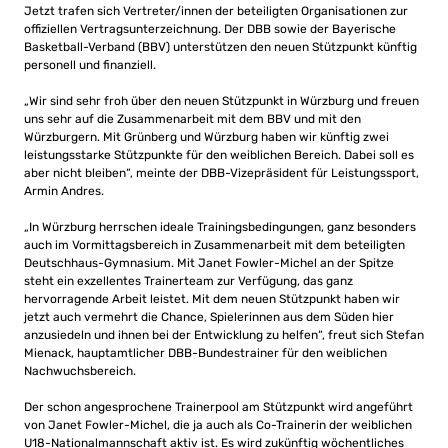
Jetzt trafen sich Vertreter/innen der beteiligten Organisationen zur
offiziellen Vertragsunterzeichnung. Der DBB sowie der Bayerische
Basketball-Verband (BBV) unterstützen den neuen Stützpunkt künftig
personell und finanziell.
„Wir sind sehr froh über den neuen Stützpunkt in Würzburg und freuen
uns sehr auf die Zusammenarbeit mit dem BBV und mit den
Würzburgern. Mit Grünberg und Würzburg haben wir künftig zwei
leistungsstarke Stützpunkte für den weiblichen Bereich. Dabei soll es
aber nicht bleiben“, meinte der DBB-Vizepräsident für Leistungssport,
Armin Andres.
„In Würzburg herrschen ideale Trainingsbedingungen, ganz besonders
auch im Vormittagsbereich in Zusammenarbeit mit dem beteiligten
Deutschhaus-Gymnasium. Mit Janet Fowler-Michel an der Spitze
steht ein exzellentes Trainerteam zur Verfügung, das ganz
hervorragende Arbeit leistet. Mit dem neuen Stützpunkt haben wir
jetzt auch vermehrt die Chance, Spielerinnen aus dem Süden hier
anzusiedeln und ihnen bei der Entwicklung zu helfen“, freut sich Stefan
Mienack, hauptamtlicher DBB-Bundestrainer für den weiblichen
Nachwuchsbereich.
Der schon angesprochene Trainerpool am Stützpunkt wird angeführt
von Janet Fowler-Michel, die ja auch als Co-Trainerin der weiblichen
U18-Nationalmannschaft aktiv ist. Es wird zukünftig wöchentliches