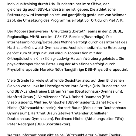
Individualtraining durch U16-Bundestrainer Imre Sittya, der
gleichzeitig auch BBV-Landestrainer ist, geben. Die athletische
Betreuung wird konzeptioniert und ganzjährig gesteuert von Volkmar
Zapf, die Umsetzung des Programms erfolgt vor Ort durch Piet Arlt.
Der Kooperationsverein TG Würzburg „bietet“ Teams in der 2. DBBL,
Regionalliga, WNBL und im U15/U13-Bereich (Bayernliga). Die
Internatsanbindung/Betreutes Wohnen erfolgt durch das Internat des
Matthias-Grünewald-Gymnasiums. Auch die medizinische Betreuung
gehört zum Stützpunkt und wird in Kooperation mit der
Orthopädischen Klinik König-Ludwig-Haus in Würzburg geleistet. Die
physiotherapeutische Betreuung der Athletinnen erfolgt durch
Physiotherapeutin Mareike Nöth (langjährige DBB-Physiotherapeutin).
Viele Gründe für viele strahlende Gesichter also: auf dem Bild sehen
Sie von vorne links im Uhrzeigersinn: Imre Szittya (U16-Bundestrainer
und BBV-Landestrainer), Efram Yaman (Deutschhaus-Gymnasium),
Manfred Graus (1. Vorsitzender TGW), Robert Daumann (BBV-
Vizepräsident), Winfried Gintschel (BBV-Präsident), Janet Fowler-
Michel (Stützpunkttrainerin), Norbert Bauer (Schulleiter Deutschhaus-
Gymnasium), Hartmut Braun (stellvertretender Schulleiter
Deutschhaus-Gymnasium), Ferdinand Michel (Abteilungsleiter TGW),
Peter Radegast (DBB-Sportdirektor).
Weitere Informationen gibt es bei Stützpunktleiterin Janet Fowler-