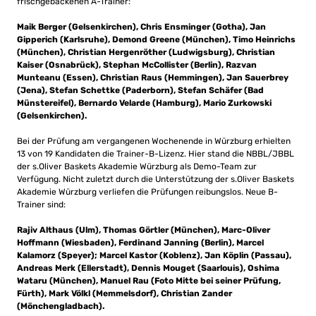
frischgebackenen A-Trainer:
Maik Berger (Gelsenkirchen), Chris Ensminger (Gotha), Jan
Gipperich (Karlsruhe), Demond Greene (München), Timo Heinrichs
(München), Christian Hergenröther (Ludwigsburg), Christian
Kaiser (Osnabrück), Stephan McCollister (Berlin), Razvan
Munteanu (Essen), Christian Raus (Hemmingen), Jan Sauerbrey
(Jena), Stefan Schettke (Paderborn), Stefan Schäfer (Bad
Münstereifel), Bernardo Velarde (Hamburg), Mario Zurkowski
(Gelsenkirchen).
Bei der Prüfung am vergangenen Wochenende in Würzburg erhielten
13 von 19 Kandidaten die Trainer-B-Lizenz. Hier stand die NBBL/JBBL
der s.Oliver Baskets Akademie Würzburg als Demo-Team zur
Verfügung. Nicht zuletzt durch die Unterstützung der s.Oliver Baskets
Akademie Würzburg verliefen die Prüfungen reibungslos. Neue B-
Trainer sind:
Rajiv Althaus (Ulm), Thomas Görtler (München), Marc-Oliver
Hoffmann (Wiesbaden), Ferdinand Janning (Berlin), Marcel
Kalamorz (Speyer); Marcel Kastor (Koblenz), Jan Köplin (Passau),
Andreas Merk (Ellerstadt), Dennis Mouget (Saarlouis), Oshima
Wataru (München), Manuel Rau (Foto Mitte bei seiner Prüfung,
Fürth), Mark Völkl (Memmelsdorf), Christian Zander
(Mönchengladbach).