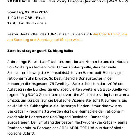
20.00 Uhr:
ALBA BERLIN vs Young Dragons Quakenbrück
(NBBL HF 2)
S
onntag, 22. Mai 2016
11.00 Uhr: JBBL-Finale
13.30 Uhr: NBBL-Finale
Fester Bestandteil des TOP4 ist seit Jahren auch
die Coach Clinic, die
am Samstag und Sonntag stattfinden wird
.
Zum Austragungsort Kuhberghalle:
Jahrelange Basketball-Tradition, emotionale Momente und ein Hauch
von Nostalgie stecken in der Ulmer Kuhberghalle, die über viele
Spielzeiten hinweg die Heimspielstätte von Basketball-Bundesligist
ratiopharm ulm bildete. So bestritten die Donaustädter in der
Kuhberghalle insgesamt 75 Zweitliga-Spiele, feierten dort 2006 den
Aufstieg in die Bundesliga und absolvierten weitere 86 BBL-Duelle vor
regelmäßig 3.000 Zuschauern, bevor Ulm 2011 in die ratiopharm arena
umzog, um kurz darauf die Deutsche Vizemeisterschaft zu feiern. Bis
heute ist die Kuhberghalle die Herberge für den Ulmer Nachwuchs-
Basketball – regelmäßig werden dort die Heimspiele der ratiopharm
akademie in Nachwuchs und Jugend Basketball Bundesliga
ausgetragen. Der Empfang der besten Nachwuchs-Basketball-Teams
Deutschlands im Rahmen des JBBL NBBL TOP4 ist nun der nächste
logische Schritt.