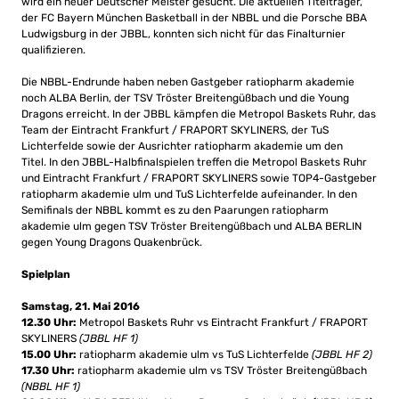
wird ein neuer Deutscher Meister gesucht. Die aktuellen Titelträger,
der FC Bayern München Basketball in der NBBL und die Porsche BBA
Ludwigsburg in der JBBL, konnten sich nicht für das Finalturnier
qualifizieren.
Die NBBL-Endrunde haben neben Gastgeber ratiopharm akademie
noch ALBA Berlin, der TSV Tröster Breitengüßbach und die Young
Dragons erreicht. In der JBBL kämpfen die Metropol Baskets Ruhr, das
Team der Eintracht Frankfurt / FRAPORT SKYLINERS, der TuS
Lichterfelde sowie der Ausrichter ratiopharm akademie um den
Titel. In den JBBL-Halbfinalspielen treffen die Metropol Baskets Ruhr
und Eintracht Frankfurt / FRAPORT SKYLINERS sowie TOP4-Gastgeber
ratiopharm akademie ulm und TuS Lichterfelde aufeinander. In den
Semifinals der NBBL kommt es zu den Paarungen ratiopharm
akademie ulm gegen TSV Tröster Breitengüßbach und ALBA BERLIN
gegen Young Dragons Quakenbrück.
Spielplan
Samstag, 21. Mai 2016
12.30 Uhr:
Metropol Baskets Ruhr vs Eintracht Frankfurt / FRAPORT
SKYLINERS
(JBBL HF 1)
15.00 Uhr:
ratiopharm akademie ulm vs TuS Lichterfelde
(JBBL HF 2)
17.30 Uhr:
ratiopharm akademie ulm vs TSV Tröster Breitengüßbach
(NBBL HF 1)