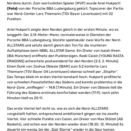
Nordens durch. Zum wertvollsten Spieler (MVP) wurde Ariel Hukporti
(Foto)
von der Porsche BBA Ludwigsburg gekürt; Topscorer der Partie
war Nord-Center Lars Thiemann (TSV Bayer Leverkusen) mit 22
Punkten.
Ariel Hukporti zeigte dem Norden gleich in der ersten Minute, wo es
langgeht: Der 2,13-Meter-Mann, normalerweise in Diensten der
Porsche BBA Ludwigsburg, blockte spektakulär zwei Würfe der Nord-
ALLSTARS und setzte damit gleich den Ton für die munteren
Auftaktphase beim NBBL ALLSTAR Game. Ein Dreier von Isaiah Ihnen
(IBA München) eröffnete den Punktereigen, Radii Caisin (YOUNG RASTA
DRAGONS) antwortete postwendend für den Norden (2:3, 2. Minute).
Einen Dunk von Joshua Obiesie (IBAM) zum 5:2 konterte Lars
Thiemann (TSV Bayer 04 Leverkusen) ebenso schnell per „Stopfer“.
Das Tempo blieb im ersten Viertel konstant hoch, Hukporti profitierte
von schnellen Passstafetten des Südens und konnte problemlos in die
Nord-Zone „einfliegen“ – 14:8 (7.Minute). Ein Dreier von Obiesie ließ die
Führung des Südens erstmals komfortabel werden (17:9), nach zehn
Minuten hieß es 20:11.
Das erste Viertel lief nicht so, wie es sich die Nord-ALLSTARS
vorgestellt hatten, entsprechend ambitioniert gingen sie ins zweite
Viertel. Vier schnelle Punkte von Caisin, ein Dreier von Max Stölzel (AB
Baskets), und schon war der Norden wieder dran (18:20, 12. Minute)! Es
dauerte ein wenig, bis die „Süd-Sterne“ wieder in die Spur kamen,