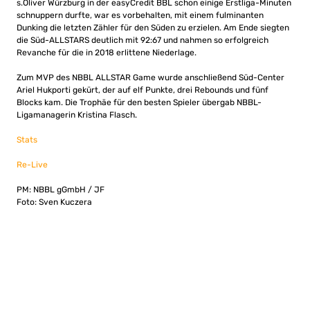
s.Oliver Würzburg in der easyCredit BBL schon einige Erstliga-Minuten
schnuppern durfte, war es vorbehalten, mit einem fulminanten
Dunking die letzten Zähler für den Süden zu erzielen. Am Ende siegten
die Süd-ALLSTARS deutlich mit 92:67 und nahmen so erfolgreich
Revanche für die in 2018 erlittene Niederlage.
Zum MVP des NBBL ALLSTAR Game wurde anschließend Süd-Center
Ariel Hukporti gekürt, der auf elf Punkte, drei Rebounds und fünf
Blocks kam. Die Trophäe für den besten Spieler übergab NBBL-
Ligamanagerin Kristina Flasch.
Stats
Re-Live
PM: NBBL gGmbH / JF
Foto: Sven Kuczera