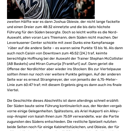
zweiten Hälfte war es dann Joshua Obiesie, der nicht lange fackelte
und einen Dreier zum 48:32 einnetzte und die bis dato höchste
Führung für den Süden besorgte. Doch so leicht wollte es die Nord-
Auswahl, allen voran Lars Thiemann, dem Süden nicht machen. Der
Leverkusener Center schickte mit zwei Dunks eine Kampfansage
`rüber auf die andere Seite – es waren seine Punkte 13 bis 16. Als dann
auch noch Caisin von Downtown zum 45:52 (24.) traf, keimte
berechtigte Hoffnung bei der Auswahl der Trainer Stephan McCollister
(AB Baskets) und Miran Cumurija (Frankfurt) auf. Dann geriet die
Offense der Nordlichter aber wieder ins Stocken: Bis zur Viertelpause
sollten ihnen nur noch vier weitere Punkte gelingen. Auf der anderen
Seite war es erneut Strangmeyer, der von jenseits der 6,75-Meter-
Linie zum 60:47 traf; mit diesem Ergebnis ging es dann auch ins finale
Viertel.
Die Geschichte dieses Abschnitts ist dann allerdings schnell erzählt:
Der Süden baute seine Führung kontinuierlich aus, der Norden vergab
vorne einige Gelegenheiten. Spätestens, als Ariel Hukporti ein Alley-
oop-Anspiel von Isaiah Ihnen zum 75:59 verwandelte, war die Partie
zugunsten des Südens entschieden. Die restliche Spielzeit nutzten
beide Seiten noch für einige Kabinettstückchen, und Obiesie, der für