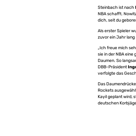
Steinbach ist nach
NBA schafft. Nowitz
dich, seit du gebore
Als erster Spieler
zuvor ein Jahr lang
„Ich freue mich seh
sie in der NBA eine
Daumen. So langsam
DBB-Präsident
Ing
verfolgte das Gesch
Das Daumendrücken f
Rockets ausgewählt
Kayil geplant wird, 
deutschen Korbjäge