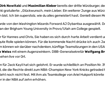
Dirk Nowitzki
und
Maximilian Kleber
bereits der dritte Würzburger, de
ki gratulierte: „Glückwunsch, mein Lieber. Ein weiterer Junge aus Wür
n bist. Ich bin superstolz, wie du alles gemeistert hast. Genieß diesen 
 wurde von den Washington Wizards Forward AJ Dybantsa ausgewählt. D
 an der Brigham Young University in Provo/Utah am College gespielt.
r für Hannes und Chris, Sie haben es sich durch harte Arbeit verdient u
 gute Rolle spielen können. Für die kommende Nacht drücke ich auch Jac
 können wir darüber nachdenken, künftige Teamsitzungen in den USA
o Weiss
mit einem Augenzwinkern. DBB-Generalsekretär
Wolfgang Br
ehen live vor Ort.
ür Jack Kayil hat sich gelohnt. Er wurde schließlich an Position Nr. 
, die die Rechte direkt zum NBA-Champion New York Knicks getraded h
steht noch nicht fest. Mit ihm als Teamkollege von Ariel Hukporti könnte 
r in der NBA auf zehn erhöhen.