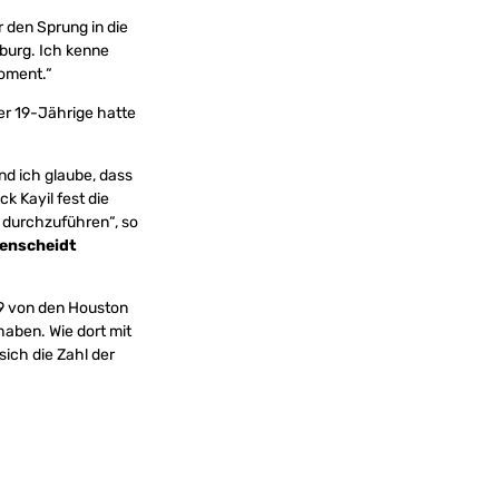
r den Sprung in die
zburg. Ich kenne
Moment.“
er 19-Jährige hatte
nd ich glaube, dass
k Kayil fest die
 durchzuführen“, so
enscheidt
39 von den Houston
aben. Wie dort mit
sich die Zahl der