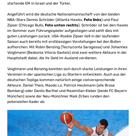
startende EM in Israel und der Türkei.
Angeführt wird die deutsche Nationalmannschaft von den beiden
NBA-Stars Dennis Schröder (Atlanta Hawks,
Foto links
) und Paul
Zipser (Chicago Bulls,
Foto unten rechts
). Schröder ist bei den Hawks
im Sommer zum Führungsspieler aufgestiegen und zahlt dies mit
guten Leistungen zurück. USA-Rookie Zipser ließ in der laufenden
Saison auch bereits mit erstklassigen Vorstellungen bei den Bullen
aufhorchen. Mit Robin Benzing (Tecnyconta Saragossa) und Johannes
Voigtmann (Baskonia Vitoria Gasteiz) sind zwei weitere Akteure in der
Hauptstadt dabei, die ihr Geld im Ausland verdienen.
Voigtmann und Benzing konnten sich durch starke Leistungen in ihren
Vereinen in der spanischen Liga zu Startern entwickeln. Auch aus der
deutschen Topliga kommen natürlich einige vielversprechende
Akteure. Daniel Theis, Maodo Lo, Patrick Heckmann (alle Brose
Bamberg) oder Danilo Barthel und Maximilian Kleber (beide FC Bayern
München) sowie der Neu-Münchner Maik Zirbes runden den
potenziellen Kader ab.