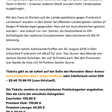
Team in Berlin – in keiner anderen Stadt wurden mehr Länderspiele
ausgetragen.
Mit den Fans im Rücken soll die Länderspielbilanz gegen Frankreich
verbessert werden: in den bisher 62 offiziellen Länderspielen stehen 21
Siegen 41 Niederlagen gegenüber. Nun soll ein Ausrufezeichen gesetzt
werden – wie zuletzt vor vier Jahren, als Deutschland im EM-
Auftaktspiel den späteren Europameister überraschend mit 80:74
bezwang.
Das bisher letzte Aufeinandertreffen am 30. August 2015 in Köln
entschied Frankreich mit 68:63 für sich. Top-Scorer des Abends war
damals Dennis Schröder, der auf 16 Punkte kam. Bei den Franzosen
war Nando de Colo mit 14 Punkten bester Scorer.
Tickets gibt es ab sofort auf der Seite der Mercedes-Benz-Arena:
www.mercedes-benz-arena-berlin.de
oder telefonisch unter 030
– 20 60 70 88 99 (zum Ortstarif).
Die Tickets werden in verschiedenen Preiskategorien angeboten.
Hier die Liste der einzelnen Kategorien:
Courtside: 130,00 €
Premium Club: 110,00 €
Premium Lounge: 65,00 €