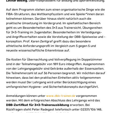
Lothar Bösing
, DBB-Vizepräsident für Bildung und Sportentwicklung.
Auf dem Programm stehen zum einen organisatorische Dinge wie die
FIBA-Strukturen, das Wettkampfsystem und wie Spieler*innen daran
teilnehmen können. Darüber hinaus steht natürlich auch die
praktische Umsetzung im Vordergrund. Im spieltaktischen Bereich
geht es um Besonderheiten des 3×3 aus Trainersicht, Übungsreihen
für 3×3-Training im Jugendalter, Besonderheiten im Verteidigungs-
und Angriffsverhalten sowie die Vorstellung der DBB-Spielweise und -
konzeption. Prof. Karen Zentgraf greift dazu das besondere
athletische Anforderungsprofil im Vergleich zum 5 gegen 5 und
neueste wissenschaftliche Erkenntnisse auf.
Die Kosten für Übernachtung und Vollverpflegung im Doppelzimmer
sind in der Teilnahmegebühr von 189 Euro inbegriffen. Ausgenommen
von der Lehrgangsgebühr sind Getränke außerhalb der Essenszeiten.
Die Teilnehmerzahl ist auf 36 Personen begrenzt. Wir möchten darauf
hinweisen, dass bei den praktischen Einheiten aktiv teilgenommen
werden muss! Der Lehrgang wird unter Berücksichtigung eines
umfangreichen Hygiene- und Sicherheitskonzepts durchgeführt.
Anmeldungen können unter
www.dbb-trainer.de
vorgenommen
werden. Mit dem erfolgreichen Abschluss des Lehrgangs wird das
DBB-Zertifikat für 3×3-Trainerausbildung
erworben. Bei
Rückfragen steht Peter Radegast telefonisch unter 02331/106 148,