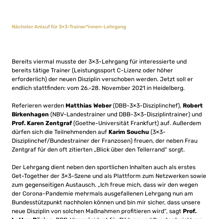
Nächster Anlauf für 3×3-Trainer*innen-Lehrgang
Bereits viermal musste der 3×3-Lehrgang für interessierte und
bereits tätige Trainer (Leistungssport C-Lizenz oder höher
erforderlich) der neuen Disziplin verschoben werden. Jetzt soll er
endlich stattfinden: vom 26.-28. November 2021 in Heidelberg.
Referieren werden
Matthias Weber
(DBB-3×3-Disziplinchef),
Robert
Birkenhagen
(NBV-Landestrainer und DBB-3×3-Disziplintrainer) und
Prof. Karen Zentgraf
(Goethe-Universität Frankfurt) auf. Außerdem
dürfen sich die Teilnehmenden auf
Karim Souchu
(3×3-
Disziplinchef/Bundestrainer der Franzosen) freuen, der neben Frau
Zentgraf für den oft zitierten „Blick über den Tellerrand“ sorgt.
Der Lehrgang dient neben den sportlichen Inhalten auch als erstes
Get-Together der 3×3-Szene und als Plattform zum Netzwerken sowie
zum gegenseitigen Austausch. „Ich freue mich, dass wir den wegen
der Corona-Pandemie mehrmals ausgefallenen Lehrgang nun am
Bundesstützpunkt nachholen können und bin mir sicher, dass unsere
neue Disziplin von solchen Maßnahmen profitieren wird“, sagt
Prof.