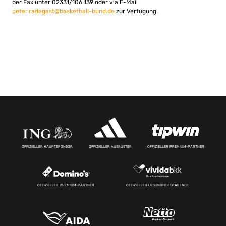
per Fax unter 02331/106 139 oder via E-Mail
peter.radegast@basketball-bund.de
zur Verfügung.
OFFIZIELLER HAUPTSPONSOR
OFFIZIELLER AUSRÜSTER
OFFIZIELLER PREMIUM-PARTNER
OFFIZIELLER PREMIUM-PARTNER
OFFIZIELLER GESUNDHEITSPARTNER