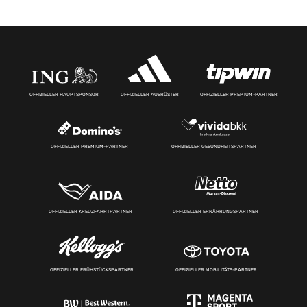
OFFIZIELLER HAUPTSPONSOR
OFFIZIELLER AUSRÜSTER
OFFIZIELLER PREMIUM-PARTNER
OFFIZIELLER PREMIUM-PARTNER
OFFIZIELLER GESUNDHEITSPARTNER
OFFIZIELLER KREUZFAHRTPARTNER
OFFIZIELLER ERNÄHRUNGSPARTNER
OFFIZIELLER FRÜHSTÜCKSPARTNER
OFFIZIELLER MOBILITÄTS-PARTNER