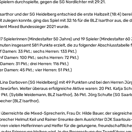
pielern durchspielte, gegen die SG Nordlichter mit 29:21.
arthor und der SG Heidelberg entschied die erste Halbzeit (18:4) berei
t zulegen konnte, ging das Spiel mit 32:16 für die BLZ Isarthor aus, die
rdient Mixed Bundessieger 2021 wurde.
 17 Spielerinnen (Mindestalter 50 Jahre) und 19 Spieler (Mindestalter 6
inuten insgesamt 581 Punkte erzielt, die zu folgender Abschlusstabelle 
nf Damen: 33 Pkt.; sechs Herren: 133 Pkt.)
nf Damen: 100 Pkt.; sechs Herren: 72 Pkt.)
 Damen: 31 Pkt.; drei Herren: 116 Pkt.)
er Damen: 45 Pkt.; vier Herren: 51 Pkt.)
ina Darboven (SG Heidelberg) mit 49 Punkten und bei den Herren Jürg
tewürfen. Weiter überaus erfolgreiche Aktive waren: 20 Pkt. Katja Sch
 Pkt. (Sybille Weidemann, BLZ Isarthor), 36 Pkt. Jörg Schulte (SG Saarlo
becher (BLZ Isarthor).
überreichte die Mixed-Sprecherin, Frau Dr. Hilde Bauer, der siegreich
Sprecher Helmut Keil und Rainer Greunke dem Ausrichter DJK Saarlouis
ihren vielen Helferinnen und Helfer für die gelungene, freundschaftlich
 in guter Erinnerung bleiben wird. In der Besprechung der Teamführer