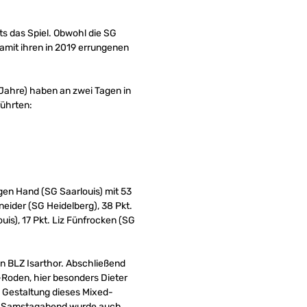
ts das Spiel. Obwohl die SG
 damit ihren in 2019 errungenen
0 Jahre) haben an zwei Tagen in
führten:
en Hand (SG Saarlouis) mit 53
neider (SG Heidelberg), 38 Pkt.
uis), 17 Pkt. Liz Fünfrocken (SG
en BLZ Isarthor. Abschließend
-Roden, hier besonders Dieter
e Gestaltung dieses Mixed-
 am Samstagabend wurde auch