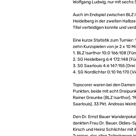
Wolfgang Ludwig, nur mit sechs S
Auch im Endspiel zwischen BLZ Is
Heidelberg in der zweiten Halbzei
Titel verteidigen konnte und ve
Eine kurze Statistik zum Turnier:
zehn Kurzspielen von je 2 x 10 M
1. BLZ Isarthor 10:0 166:108 (Fü
2. SG Heidelberg 6:4 172:148 (Fü
3. SG Saarlouis 4:6 147:155 (Drei
4. SG Nordlichter 0:10 96:170 (Vi
Topscorer waren bei den Damen L
Punkten, beide mit acht Dreipunk
Rainer Greunke (BLZ Isarthor), 19
Saarlouis), 33 Pkt. Andreas Wein
Den Dr. Ernst Bauer Wanderpokal 
dankten Frau Dr. Bauer, Oldies-
Kirsch und Heinz Schlichter mit 
Turniers, das allen Teilnehmern