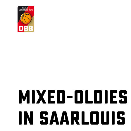
Suchvorschläge
Lorem Ipsum
Dolor Sit
Amet Valputo
Mixed-Oldies
in Saarlouis