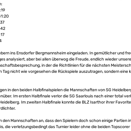
n:
:19
41:20
:37
:42
:17
4
ern ins Ensdorfer Bergmannsheim eingeladen. In gemütlicher und fr
ges analysiert, aber bei allen überwog die Freude, endlich wieder uns
schaftsbesprechung, in der die Richtlinien für die nächsten Meistersc
Tag nicht wie vorgesehen die Rückspiele auszutragen, sondern eine 
en in den beiden Halbfinalspielen die Mannschaften von SG Heidelber
über. Im ersten Halbfinale verlor die SG Saarlouis nach einer total ver
Heidelberg. Im zweiten Halbfinale konnte die BLZ Isarthor ihrer Favori
dlichter.
n den Mannschaften an, dass den Spielern doch schon einige Partien i
, die verletzungsbedingt das Turnier leider ohne die beiden Topscorer