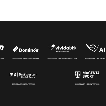
RTNER
OFFIZIELLER PREMIUM-PARTNER
OFFIZIELLER GESUNDHEITSPARTNER
OFFIZIELLER KREUZFAH
OFFIZIELLER HOTELPARTNER
OFFIZIELLER MEDIENPARTNER