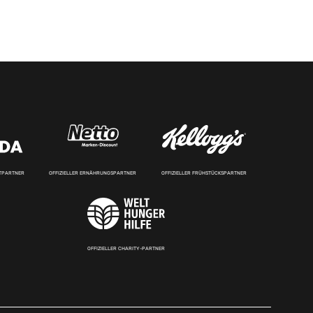
RTPARTNER
OFFIZIELLER ERNÄHRUNGSPARTNER
OFFIZIELLER FRÜHSTÜCKSPARTNER
OFFIZIELLER CHARITY-PARTNER