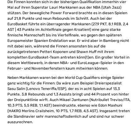
Die Finnen konnten sich in der bisherigen Qualifikation immerhin vier
Mal auf ihren Superstar Lauri Markkanen aus der NBA (Utah Jazz)
stützen. Der bewegliche Power Forward brachte es in diesen Spielen
auf 21,8 Punkte und neun Rebounds im Schnitt. Auch bei der
EuroBasket führte ein überragender Markkanen (27,9 PKT, 8,1 REB, 2,4
AST | 43 Punkte im Achtelfinale gegen Kroatien!) eine ganz starke
finnische Mannschaft bis ins Viertelfinale, wo gegen den späteren
Europameister Spanien Endstation war. Er wird aber in Bamberg nicht
mit dabei sein, während die Finnen ansonsten bis auf die
zurückgetretenen Petteri Koponen und Shawn Huff mit ihrem
kompletten EuroBasket-Team antreten könn(t)en. Ein großer Vorteil in
diesem Wettbewerb, in denen NBA- und EuroLeague-Spieler in den
Februar- und Novemberfenstern kaum mitwirken können.
Neben Markkanen waren bei den World Cup Qualifiers einige Spieler
ganz wichtig für die Finnen: Da wäre zum Beispiel Dreierspezialist
Sasu Salin (Lenovo Teneriffa/ESP), der es in acht Spielen auf 13,3
Punkte, 3,8 Rebounds und 1,3 Assists bringt und 44 Prozent von hinter
der Dreipunktlinie wirft. Auch Mikael Jantunen (Nutribullet Treviso/ITA,
10,3 PTS, 5,5 REB, 1,1 AST) beeindruckte, ebenso wie Edon Maxhuni
(HAKRO Merlins Crailsheim, 10 PTS, 1,7 REB, 4,5 AST). Insgesamt treten
die Slandinavier sehr mannschaftsdienlich auf und sind nur schwer
auszurechnen.