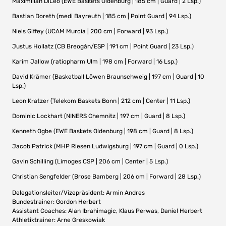
Maximilian DiLeo (EWE Baskets Oldenburg | 185 cm | Guard | 2 Lsp.)
Bastian Doreth (medi Bayreuth | 185 cm | Point Guard | 94 Lsp.)
Niels Giffey (UCAM Murcia | 200 cm | Forward | 93 Lsp.)
Justus Hollatz (CB Breogán/ESP | 191 cm | Point Guard | 23 Lsp.)
Karim Jallow (ratiopharm Ulm | 198 cm | Forward | 16 Lsp.)
David Krämer (Basketball Löwen Braunschweig | 197 cm | Guard | 10
Lsp.)
Leon Kratzer (Telekom Baskets Bonn | 212 cm | Center | 11 Lsp.)
Dominic Lockhart (NINERS Chemnitz | 197 cm | Guard | 8 Lsp.)
Kenneth Ogbe (EWE Baskets Oldenburg | 198 cm | Guard | 8 Lsp.)
Jacob Patrick (MHP Riesen Ludwigsburg | 197 cm | Guard | 0 Lsp.)
Gavin Schilling (Limoges CSP | 206 cm | Center | 5 Lsp.)
Christian Sengfelder (Brose Bamberg | 206 cm | Forward | 28 Lsp.)
Delegationsleiter/Vizepräsident: Armin Andres
Bundestrainer: Gordon Herbert
Assistant Coaches: Alan Ibrahimagic, Klaus Perwas, Daniel Herbert
Athletiktrainer: Arne Greskowiak