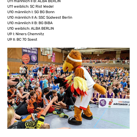
U11 männlich II B: ALBA BERLIN
U11 weiblich: SC Rist Wedel
U10 männlich I: SG BG Bonn
U10 männlich II A: SSC Südwest Berlin
U10 männlich II B: BG BiBA
U10 weiblich: ALBA BERLIN
U9 I: Niners Chemnitz
U9 II: BC 70 Soest