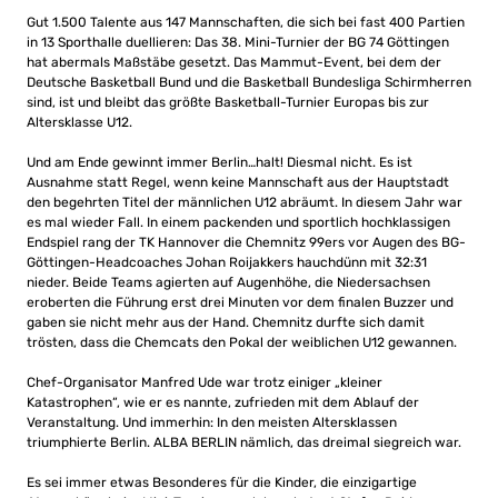
Gut 1.500 Talente aus 147 Mannschaften, die sich bei fast 400 Partien
in 13 Sporthalle duellieren: Das 38. Mini-Turnier der BG 74 Göttingen
hat abermals Maßstäbe gesetzt. Das Mammut-Event, bei dem der
Deutsche Basketball Bund und die Basketball Bundesliga Schirmherren
sind, ist und bleibt das größte Basketball-Turnier Europas bis zur
Altersklasse U12.
Und am Ende gewinnt immer Berlin…halt! Diesmal nicht. Es ist
Ausnahme statt Regel, wenn keine Mannschaft aus der Hauptstadt
den begehrten Titel der männlichen U12 abräumt. In diesem Jahr war
es mal wieder Fall. In einem packenden und sportlich hochklassigen
Endspiel rang der TK Hannover die Chemnitz 99ers vor Augen des BG-
Göttingen-Headcoaches Johan Roijakkers hauchdünn mit 32:31
nieder. Beide Teams agierten auf Augenhöhe, die Niedersachsen
eroberten die Führung erst drei Minuten vor dem finalen Buzzer und
gaben sie nicht mehr aus der Hand. Chemnitz durfte sich damit
trösten, dass die Chemcats den Pokal der weiblichen U12 gewannen.
Chef-Organisator Manfred Ude war trotz einiger „kleiner
Katastrophen“, wie er es nannte, zufrieden mit dem Ablauf der
Veranstaltung. Und immerhin: In den meisten Altersklassen
triumphierte Berlin. ALBA BERLIN nämlich, das dreimal siegreich war.
Es sei immer etwas Besonderes für die Kinder, die einzigartige