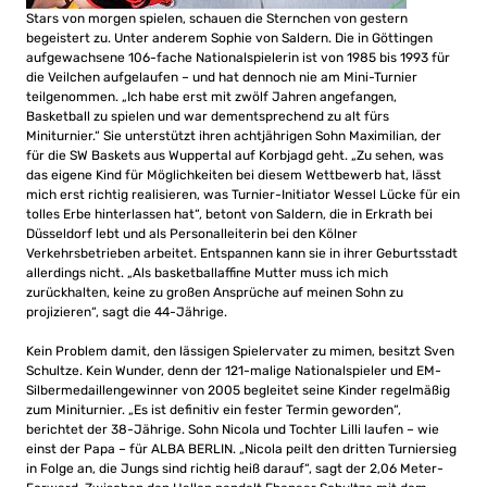
Stars von morgen spielen, schauen die Sternchen von gestern
begeistert zu. Unter anderem Sophie von Saldern. Die in Göttingen
aufgewachsene 106-fache Nationalspielerin ist von 1985 bis 1993 für
die Veilchen aufgelaufen – und hat dennoch nie am Mini-Turnier
teilgenommen. „Ich habe erst mit zwölf Jahren angefangen,
Basketball zu spielen und war dementsprechend zu alt fürs
Miniturnier.“ Sie unterstützt ihren achtjährigen Sohn Maximilian, der
für die SW Baskets aus Wuppertal auf Korbjagd geht. „Zu sehen, was
das eigene Kind für Möglichkeiten bei diesem Wettbewerb hat, lässt
mich erst richtig realisieren, was Turnier-Initiator Wessel Lücke für ein
tolles Erbe hinterlassen hat“, betont von Saldern, die in Erkrath bei
Düsseldorf lebt und als Personalleiterin bei den Kölner
Verkehrsbetrieben arbeitet. Entspannen kann sie in ihrer Geburtsstadt
allerdings nicht. „Als basketballaffine Mutter muss ich mich
zurückhalten, keine zu großen Ansprüche auf meinen Sohn zu
projizieren“, sagt die 44-Jährige.
Kein Problem damit, den lässigen Spielervater zu mimen, besitzt Sven
Schultze. Kein Wunder, denn der 121-malige Nationalspieler und EM-
Silbermedaillengewinner von 2005 begleitet seine Kinder regelmäßig
zum Miniturnier. „Es ist definitiv ein fester Termin geworden“,
berichtet der 38-Jährige. Sohn Nicola und Tochter Lilli laufen – wie
einst der Papa – für ALBA BERLIN. „Nicola peilt den dritten Turniersieg
in Folge an, die Jungs sind richtig heiß darauf“, sagt der 2,06 Meter-