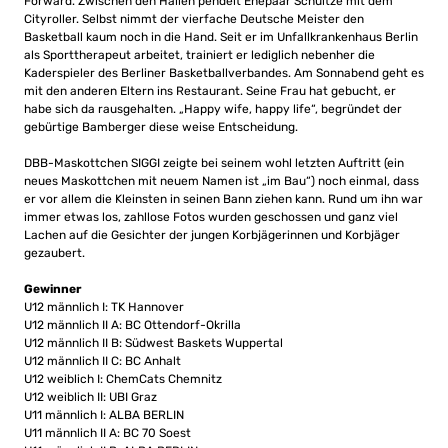
Forward. Zwischen den Hallen pendelt Ehepaar Schultze mit dem
Cityroller. Selbst nimmt der vierfache Deutsche Meister den
Basketball kaum noch in die Hand. Seit er im Unfallkrankenhaus Berlin
als Sporttherapeut arbeitet, trainiert er lediglich nebenher die
Kaderspieler des Berliner Basketballverbandes. Am Sonnabend geht es
mit den anderen Eltern ins Restaurant. Seine Frau hat gebucht, er
habe sich da rausgehalten. „Happy wife, happy life“, begründet der
gebürtige Bamberger diese weise Entscheidung.
DBB-Maskottchen SIGGI zeigte bei seinem wohl letzten Auftritt (ein
neues Maskottchen mit neuem Namen ist „im Bau“) noch einmal, dass
er vor allem die Kleinsten in seinen Bann ziehen kann. Rund um ihn war
immer etwas los, zahllose Fotos wurden geschossen und ganz viel
Lachen auf die Gesichter der jungen Korbjägerinnen und Korbjäger
gezaubert.
Gewinner
U12 männlich I: TK Hannover
U12 männlich II A: BC Ottendorf-Okrilla
U12 männlich II B: Südwest Baskets Wuppertal
U12 männlich II C: BC Anhalt
U12 weiblich I: ChemCats Chemnitz
U12 weiblich II: UBI Graz
U11 männlich I: ALBA BERLIN
U11 männlich II A: BC 70 Soest