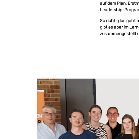
auf dem Plan: Erstm
Leadership-Progr
So richtig los geh
gibt es aber im Ler
zusammengestellt un