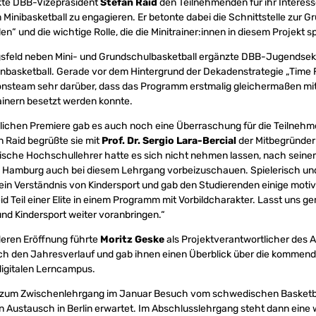
kte DBB-Vizepräsident
Stefan Raid
den Teilnehmenden für ihr Interess
 Minibasketball zu engagieren. Er betonte dabei die Schnittstelle zur Gr
“ und die wichtige Rolle, die die Minitrainer:innen in diesem Projekt sp
ngsfeld neben Mini- und Grundschulbasketball ergänzte DBB-Jugendse
asketball. Gerade vor dem Hintergrund der Dekadenstrategie „Time 
ionsteam sehr darüber, dass das Programm erstmalig gleichermaßen mit
ainern besetzt werden konnte.
ulichen Premiere gab es auch noch eine Überraschung für die Teilneh
 Raid begrüßte sie mit
Prof. Dr. Sergio Lara-Bercial
der Mitbegründe
tische Hochschullehrer hatte es sich nicht nehmen lassen, nach seinem
n Hamburg auch bei diesem Lehrgang vorbeizuschauen. Spielerisch und 
sein Verständnis von Kindersport und gab den Studierenden einige moti
eid Teil einer Elite in einem Programm mit Vorbildcharakter. Lasst uns 
und Kindersport weiter voranbringen.“
eren Eröffnung führte
Moritz Geske
als Projektverantwortlicher des 
h den Jahresverlauf und gab ihnen einen Überblick über die kommen
igitalen Lerncampus.
d zum Zwischenlehrgang im Januar Besuch vom schwedischen Basketb
Austausch in Berlin erwartet. Im Abschlusslehrgang steht dann eine 