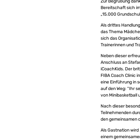
Zur Begrüßung dan
Bereitschaft sich im
„15.000 Grundschulen
Als drittes Handlu
das Thema Mädchenb
sich das Organisat
Trainerinnen und Tr
Neben dieser erfre
Anschluss an Stefan
iCoachKids. Der bri
FIBA Coach Clinic i
eine Einführung in 
auf den Weg: “Ihr s
von Minibasketball 
Nach dieser besond
Teilnehmenden durc
den gemeinsamen d
Als Gastnation wir
einem gemeinsamen 