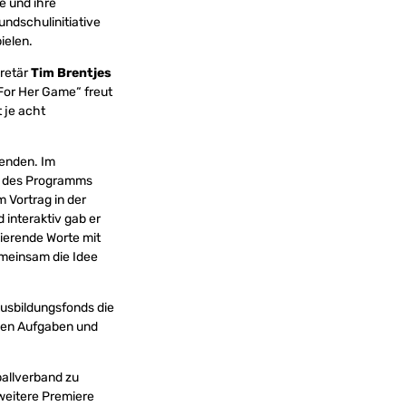
e und ihre
undschulinitiative
ielen.
kretär
Tim Brentjes
For Her Game“ freut
 je acht
menden. Im
r des Programms
 Vortrag in der
interaktiv gab er
vierende Worte mit
gemeinsam die Idee
Ausbildungsfonds die
den Aufgaben und
allverband zu
weitere Premiere