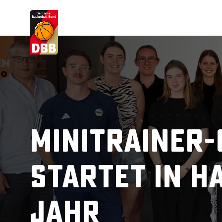
Suchvorschläge
Lorem Ipsum
Dolor Sit
Amet Valputo
Minitrainer-
startet in H
Jahr