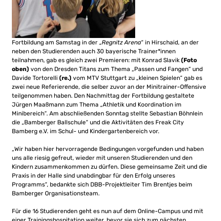
Fortbildung am Samstag in der „
Regnitz Arena
“ in Hirschaid, an der
neben den Studierenden auch 30 bayerische Trainer*innen
teilnahmen, gab es gleich zwei Premieren: mit Konrad Slavik
(Foto
oben)
von den Dresden Titans zum Thema „Passen und Fangen“ und
Davide Tortorelli
(re.)
vom MTV Stuttgart zu „kleinen Spielen“ gab es
zwei neue Referierende, die selber zuvor an der Minitrainer-Offensive
teilgenommen haben. Den Nachmittag der Fortbildung gestaltete
Jürgen Maaßmann zum Thema „Athletik und Koordination im
Minibereich“. Am abschließenden Sonntag stellte Sebastian Böhnlein
die „Bamberger Ballschule“ und die Aktivitäten des Freak City
Bamberg e.V. im Schul- und Kindergartenbereich vor.
„Wir haben hier hervorragende Bedingungen vorgefunden und haben
uns alle riesig gefreut, wieder mit unseren Studierenden und den
Kindern zusammenkommen zu dürfen. Diese gemeinsame Zeit und die
Praxis in der Halle sind unabdingbar für den Erfolg unseres
Programms“, bedankte sich DBB-Projektleiter Tim Brentjes beim
Bamberger Organisationsteam.
Für die 16 Studierenden geht es nun auf dem Online-Campus und mit
einer Trainingshospitation weiter, bevor sie sich zum nächsten