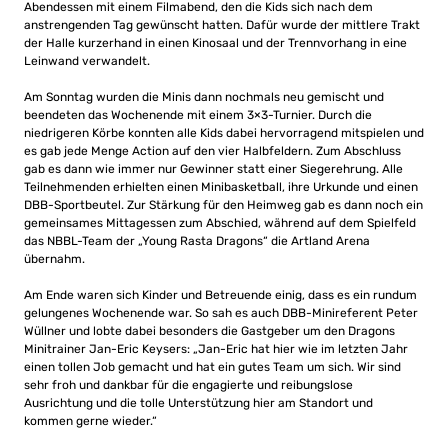
Abendessen mit einem Filmabend, den die Kids sich nach dem
anstrengenden Tag gewünscht hatten. Dafür wurde der mittlere Trakt
der Halle kurzerhand in einen Kinosaal und der Trennvorhang in eine
Leinwand verwandelt.
Am Sonntag wurden die Minis dann nochmals neu gemischt und
beendeten das Wochenende mit einem 3×3-Turnier. Durch die
niedrigeren Körbe konnten alle Kids dabei hervorragend mitspielen und
es gab jede Menge Action auf den vier Halbfeldern. Zum Abschluss
gab es dann wie immer nur Gewinner statt einer Siegerehrung. Alle
Teilnehmenden erhielten einen Minibasketball, ihre Urkunde und einen
DBB-Sportbeutel. Zur Stärkung für den Heimweg gab es dann noch ein
gemeinsames Mittagessen zum Abschied, während auf dem Spielfeld
das NBBL-Team der „Young Rasta Dragons“ die Artland Arena
übernahm.
Am Ende waren sich Kinder und Betreuende einig, dass es ein rundum
gelungenes Wochenende war. So sah es auch DBB-Minireferent Peter
Wüllner und lobte dabei besonders die Gastgeber um den Dragons
Minitrainer Jan-Eric Keysers: „Jan-Eric hat hier wie im letzten Jahr
einen tollen Job gemacht und hat ein gutes Team um sich. Wir sind
sehr froh und dankbar für die engagierte und reibungslose
Ausrichtung und die tolle Unterstützung hier am Standort und
kommen gerne wieder.“