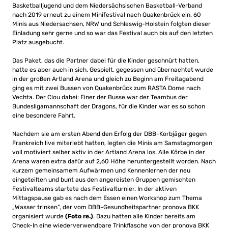
Basketballjugend und dem Niedersächsischen Basketball-Verband
nach 2019 erneut zu einem Minifestival nach Quakenbrück ein. 60
Minis aus Niedersachsen, NRW und Schleswig-Holstein folgten dieser
Einladung sehr gerne und so war das Festival auch bis auf den letzten
Platz ausgebucht.
Das Paket, das die Partner dabei für die Kinder geschnürt hatten,
hatte es aber auch in sich. Gespielt, gegessen und übernachtet wurde
in der großen Artland Arena und gleich zu Beginn am Freitagabend
ging es mit zwei Bussen von Quakenbrück zum RASTA Dome nach
Vechta. Der Clou dabei: Einer der Busse war der Teambus der
Bundesligamannschaft der Dragons, für die Kinder war es so schon
eine besondere Fahrt.
Nachdem sie am ersten Abend den Erfolg der DBB-Korbjäger gegen
Frankreich live miterlebt hatten, legten die Minis am Samstagmorgen
voll motiviert selber aktiv in der Artland Arena los. Alle Körbe in der
Arena waren extra dafür auf 2,60 Höhe heruntergestellt worden. Nach
kurzem gemeinsamem Aufwärmen und Kennenlernen der neu
eingeteilten und bunt aus den angereisten Gruppen gemischten
Festivalteams startete das Festivalturnier. In der aktiven
Mittagspause gab es nach dem Essen einen Workshop zum Thema
„Wasser trinken“, der vom DBB-Gesundheitspartner pronova BKK
organisiert wurde
(Foto re.)
. Dazu hatten alle Kinder bereits am
Check-In eine wiederverwendbare Trinkflasche von der pronova BKK