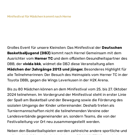
Minifestival für Mädchen kommt nach Herne
Großes Event für unsere Kleinsten: Das Minifestival der
Deutschen
Basketballjugend (DBJ)
kommt nach Herne! Gemeinsam mit dem
Ausrichter vom
Herner TC
und dem offiziellen Gesundheitspartner des
DBB, der
vivida bkk
, widmet die DBJ diese Veranstaltung allen
Mädchen der Jahrgänge 2013 und jünger.
Besonderes Highlight für
alle Teilnehmerinnen: Der Besuch des Heimspiels vom Herner TC in der
Toyota DBBL gegen die Wings Leverkusen in der H2K Arena.
Bis zu 80 Mädchen können an dem Minifestival vom 25. bis 27. Oktober
2024 teilnehmen. Im Vordergrund der Minifestival steht in erster Linie
der Spaß am Basketball und der Bewegung sowie die Förderung des
sozialen Umgangs der Kinder untereinander. Deshalb treten als
Turniermannschaften nicht die teilnehmenden Vereine oder
Landesverbände gegeneinander an, sondern Teams, die von der
Festivalleitung vor Ort neu zusammengestellt werden.
Neben den Basketballspielen werden zahlreiche andere sportliche und