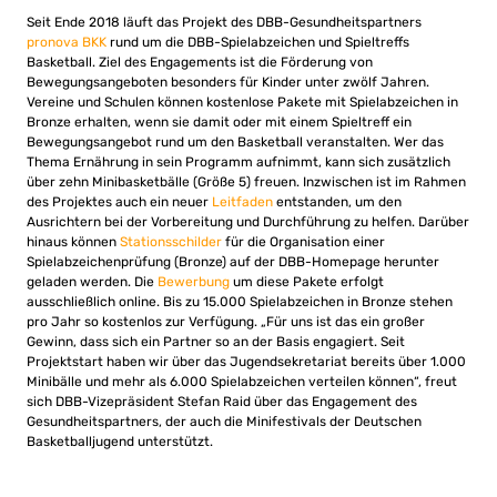
Seit Ende 2018 läuft das Projekt des DBB-Gesundheitspartners
pronova BKK
rund um die DBB-Spielabzeichen und Spieltreffs
Basketball. Ziel des Engagements ist die Förderung von
Bewegungsangeboten besonders für Kinder unter zwölf Jahren.
Vereine und Schulen können kostenlose Pakete mit Spielabzeichen in
Bronze erhalten, wenn sie damit oder mit einem Spieltreff ein
Bewegungsangebot rund um den Basketball veranstalten. Wer das
Thema Ernährung in sein Programm aufnimmt, kann sich zusätzlich
über zehn Minibasketbälle (Größe 5) freuen. Inzwischen ist im Rahmen
des Projektes auch ein neuer
Leitfaden
entstanden, um den
Ausrichtern bei der Vorbereitung und Durchführung zu helfen. Darüber
hinaus können
Stationsschilder
für die Organisation einer
Spielabzeichenprüfung (Bronze) auf der DBB-Homepage herunter
geladen werden. Die
Bewerbung
um diese Pakete erfolgt
ausschließlich online. Bis zu 15.000 Spielabzeichen in Bronze stehen
pro Jahr so kostenlos zur Verfügung. „Für uns ist das ein großer
Gewinn, dass sich ein Partner so an der Basis engagiert. Seit
Projektstart haben wir über das Jugendsekretariat bereits über 1.000
Minibälle und mehr als 6.000 Spielabzeichen verteilen können“, freut
sich DBB-Vizepräsident Stefan Raid über das Engagement des
Gesundheitspartners, der auch die Minifestivals der Deutschen
Basketballjugend unterstützt.