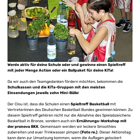
Werde aktiv für deine Schule oder und gewinne einen Spieltreff
mit jeder Menge Action oder ein Ballpaket für deine KiTa!
Da wir auch den Teamgedanken fördern möchten, bekommen die
Schulkassen und die KiTa-Gruppen mit den meisten
Einsendungen jeweils zehn Mini-Bälle
!
Der Clou ist, dass die Schulen einen
Spieltreff Basketball
mit
VertreterInnen des Deutschen Basketball Bundes gewinnen können. Zu
diesem Spieltreff gehören nicht nur die Abnahme des Spielabzeichens
Basketball in Bronze, sondern auch ein
Ernährungs-Workshop mit
der pronova BKK
. Gemeinsam werden wir leckere Smoothies
zubereiten und euer Trinkwasser pimpen
(Foto re.)
. Dieser Aktionstag
kann dann zur Umsetzung kommen, wenn die Auflagen gelockert