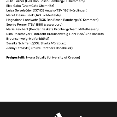
Julia Förner (DJK Don Bosco Bamberg/SC Kemmern)
Elea Gaba (ChemCats Chemnitz)
Luisa Geiselsöder (XCYDE Angels/TSV 1861 Nördlingen)
Meret Kleine-Beek (TuS Lichterfelde)
Magdalena Landwehr (DJK Don Bosco Bamberg/SC Kemmern)
Sophie Perner (TSV 1880 Wasserburg)
Marie Reichert (Bender Baskets Grünberg/Team Mittelhessen)
Nina Rosemeyer (Eintracht Braunschweig LionPride/Girls Baskets
Braunschweig-Wolfenbüttel)
Jessika Schiffer (QOOL Sharks Würzburg)
Jenny Strozyk (Girolive Panthers Osnabrück)
Freigestellt:
Nyara Sabally (University of Oregon)