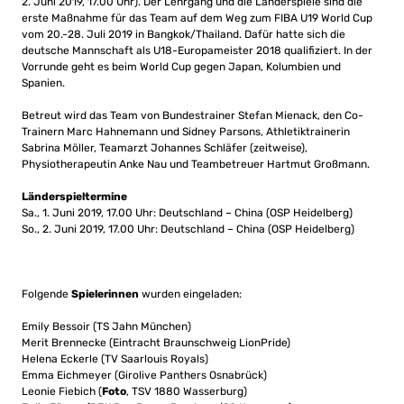
2. Juni 2019, 17.00 Uhr). Der Lehrgang und die Länderspiele sind die
erste Maßnahme für das Team auf dem Weg zum FIBA U19 World Cup
vom 20.-28. Juli 2019 in Bangkok/Thailand. Dafür hatte sich die
deutsche Mannschaft als U18-Europameister 2018 qualifiziert. In der
Vorrunde geht es beim World Cup gegen Japan, Kolumbien und
Spanien.
Betreut wird das Team von Bundestrainer Stefan Mienack, den Co-
Trainern Marc Hahnemann und Sidney Parsons, Athletiktrainerin
Sabrina Möller, Teamarzt Johannes Schläfer (zeitweise),
Physiotherapeutin Anke Nau und Teambetreuer Hartmut Großmann.
Länderspieltermine
Sa., 1. Juni 2019, 17.00 Uhr: Deutschland – China (OSP Heidelberg)
So., 2. Juni 2019, 17.00 Uhr: Deutschland – China (OSP Heidelberg)
Folgende
Spielerinnen
wurden eingeladen:
Emily Bessoir (TS Jahn München)
Merit Brennecke (Eintracht Braunschweig LionPride)
Helena Eckerle (TV Saarlouis Royals)
Emma Eichmeyer (Girolive Panthers Osnabrück)
Leonie Fiebich (
Foto
, TSV 1880 Wasserburg)