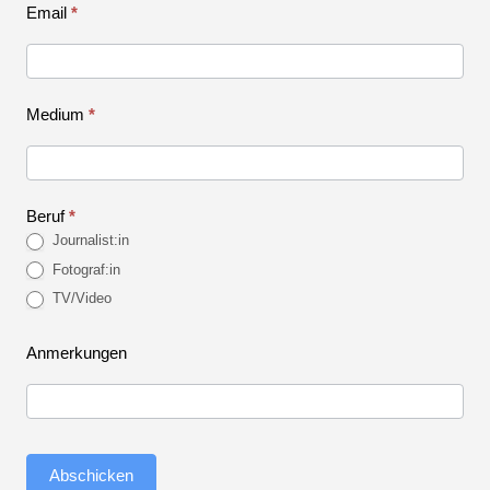
Berlin
Email
*
Medium
*
Beruf
*
Journalist:in
Fotograf:in
TV/Video
Anmerkungen
Abschicken