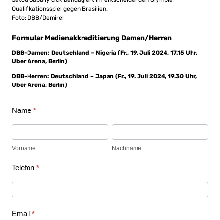
Qualifikationsspiel gegen Brasilien.
Foto: DBB/Demirel
Formular Medienakkreditierung Damen/Herren
DBB-Damen: Deutschland – Nigeria (Fr., 19. Juli 2024, 17.15 Uhr,
Uber Arena, Berlin
)
DBB-Herren: Deutschland – Japan (Fr., 19. Juli 2024, 19.30 Uhr,
Uber Arena, Berlin
)
Name
*
Akkreditierung
Vorname
Nachname
|
Vorname
Nachname
Double
Telefon
*
Header:
DBB-
Email
*