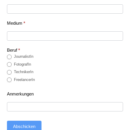
Damen
vs
Medium
*
NIG
|
Beruf
*
JournalistIn
DBB-
FotografIn
TechnikerIn
Herren
FreelancerIn
vs
Anmerkungen
JPN
Abschicken