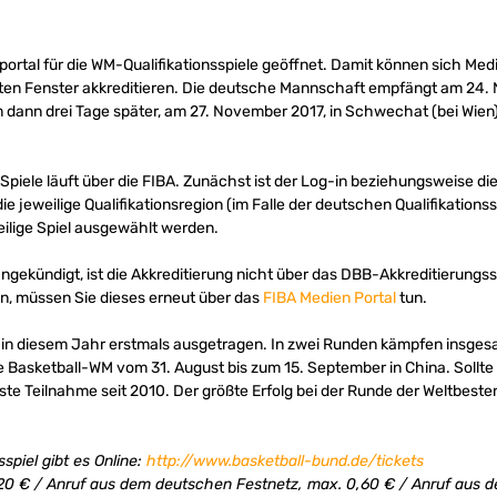
portal für die WM-Qualifikationsspiele geöffnet. Damit können sich Medi
sten Fenster akkreditieren. Die deutsche Mannschaft empfängt am 24.
dann drei Tage später, am 27. November 2017, in Schwechat (bei Wien)
 Spiele läuft über die FIBA. Zunächst ist der Log-in beziehungsweise di
 jeweilige Qualifikationsregion (im Falle der deutschen Qualifikationss
eilige Spiel ausgewählt werden.
ngekündigt, ist die Akkreditierung nicht über das DBB-Akkreditierungss
en, müssen Sie dieses erneut über das
FIBA Medien Portal
tun.
en in diesem Jahr erstmals ausgetragen. In zwei Runden kämpfen insg
ie Basketball-WM vom 31. August bis zum 15. September in China. Sollte
erste Teilnahme seit 2010. Der größte Erfolg bei der Runde der Weltbes
spiel gibt es Online:
http://www.basketball-bund.de/tickets
,20 € / Anruf aus dem deutschen Festnetz, max. 0,60 € / Anruf aus d