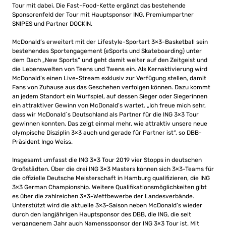
Tour mit dabei. Die Fast-Food-Kette ergänzt das bestehende
Sponsorenfeld der Tour mit Hauptsponsor ING, Premiumpartner
SNIPES und Partner DOCKIN.
McDonald’s erweitert mit der Lifestyle-Sportart 3×3-Basketball sein
bestehendes Sportengagement (eSports und Skateboarding) unter
dem Dach „New Sports“ und geht damit weiter auf den Zeitgeist und
die Lebenswelten von Teens und Twens ein. Als Kernaktivierung wird
McDonald‘s einen Live-Stream exklusiv zur Verfügung stellen, damit
Fans von Zuhause aus das Geschehen verfolgen können. Dazu kommt
an jedem Standort ein Wurfspiel, auf dessen Sieger oder Siegerinnen
ein attraktiver Gewinn von McDonald’s wartet. „Ich freue mich sehr,
dass wir McDonald´s Deutschland als Partner für die ING 3×3 Tour
gewinnen konnten. Das zeigt einmal mehr, wie attraktiv unsere neue
olympische Disziplin 3×3 auch und gerade für Partner ist“, so DBB-
Präsident Ingo Weiss.
Insgesamt umfasst die ING 3×3 Tour 2019 vier Stopps in deutschen
Großstädten. Über die drei ING 3×3 Masters können sich 3×3-Teams für
die offizielle Deutsche Meisterschaft in Hamburg qualifizieren, die ING
3×3 German Championship. Weitere Qualifikationsmöglichkeiten gibt
es über die zahlreichen 3×3-Wettbewerbe der Landesverbände.
Unterstützt wird die aktuelle 3×3-Saison neben McDonald’s wieder
durch den langjährigen Hauptsponsor des DBB, die ING, die seit
vergangenem Jahr auch Namenssponsor der ING 3×3 Tour ist. Mit