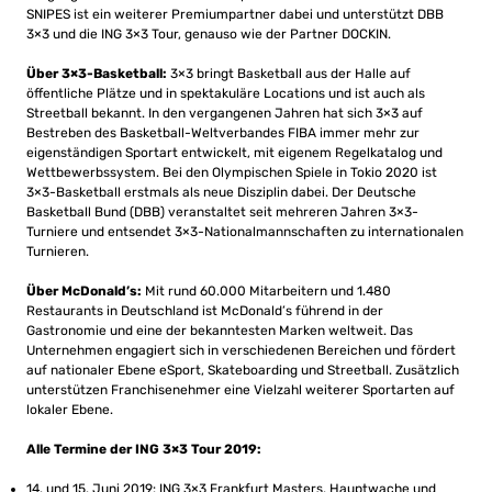
SNIPES ist ein weiterer Premiumpartner dabei und unterstützt DBB
3×3 und die ING 3×3 Tour, genauso wie der Partner DOCKIN.
Über 3×3-Basketball:
3×3 bringt Basketball aus der Halle auf
öffentliche Plätze und in spektakuläre Locations und ist auch als
Streetball bekannt. In den vergangenen Jahren hat sich 3×3 auf
Bestreben des Basketball-Weltverbandes FIBA immer mehr zur
eigenständigen Sportart entwickelt, mit eigenem Regelkatalog und
Wettbewerbssystem. Bei den Olympischen Spiele in Tokio 2020 ist
3×3-Basketball erstmals als neue Disziplin dabei. Der Deutsche
Basketball Bund (DBB) veranstaltet seit mehreren Jahren 3×3-
Turniere und entsendet 3×3-Nationalmannschaften zu internationalen
Turnieren.
Über McDonald’s:
Mit rund 60.000 Mitarbeitern und 1.480
Restaurants in Deutschland ist McDonald’s führend in der
Gastronomie und eine der bekanntesten Marken weltweit. Das
Unternehmen engagiert sich in verschiedenen Bereichen und fördert
auf nationaler Ebene eSport, Skateboarding und Streetball. Zusätzlich
unterstützen Franchisenehmer eine Vielzahl weiterer Sportarten auf
lokaler Ebene.
Alle Termine der ING 3×3 Tour 2019:
14. und 15. Juni 2019: ING 3×3 Frankfurt Masters, Hauptwache und