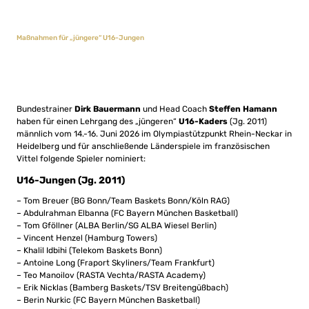
Maßnahmen für „jüngere“ U16-Jungen
Bundestrainer
Dirk Bauermann
und Head Coach
Steffen Hamann
haben für einen Lehrgang des „jüngeren“
U16-Kaders
(Jg. 2011)
männlich vom 14.-16. Juni 2026 im Olympiastützpunkt Rhein-Neckar in
Heidelberg und für anschließende Länderspiele im französischen
Vittel folgende Spieler nominiert:
U16-Jungen (Jg. 2011)
– Tom Breuer (BG Bonn/Team Baskets Bonn/Köln RAG)
– Abdulrahman Elbanna (FC Bayern München Basketball)
– Tom Gföllner (ALBA Berlin/SG ALBA Wiesel Berlin)
– Vincent Henzel (Hamburg Towers)
– Khalil Idbihi (Telekom Baskets Bonn)
– Antoine Long (Fraport Skyliners/Team Frankfurt)
– Teo Manoilov (RASTA Vechta/RASTA Academy)
– Erik Nicklas (Bamberg Baskets/TSV Breitengüßbach)
– Berin Nurkic (FC Bayern München Basketball)