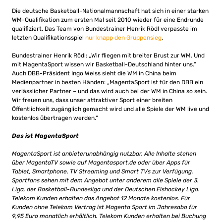
Die deutsche Basketball-Nationalmannschaft hat sich in einer starken
WM-Qualifikation zum ersten Mal seit 2010 wieder für eine Endrunde
qualifiziert. Das Team von Bundestrainer Henrik Rödl verpasste im
letzten Qualifikationsspiel
nur knapp den Gruppensieg
.
Bundestrainer Henrik Rödl: „Wir fliegen mit breiter Brust zur WM. Und
mit MagentaSport wissen wir Basketball-Deutschland hinter uns.“
Auch DBB-Präsident Ingo Weiss sieht die WM in China beim
Medienpartner in besten Händen: „MagentaSport ist für den DBB ein
verlässlicher Partner – und das wird auch bei der WM in China so sein.
Wir freuen uns, dass unser attraktiver Sport einer breiten
Öffentlichkeit zugänglich gemacht wird und alle Spiele der WM live und
kostenlos übertragen werden.“
Das ist MagentaSport
MagentaSport ist anbieterunabhängig nutzbar. Alle Inhalte stehen
über MagentaTV sowie auf Magentasport.de oder über Apps für
Tablet, Smartphone, TV Streaming und Smart TVs zur Verfügung.
Sportfans sehen mit dem Angebot unter anderem alle Spiele der 3.
Liga, der Basketball-Bundesliga und der Deutschen Eishockey Liga.
Telekom Kunden erhalten das Angebot 12 Monate kostenlos. Für
Kunden ohne Telekom Vertrag ist Magenta Sport im Jahresabo für
9,95 Euro monatlich erhältlich. Telekom Kunden erhalten bei Buchung