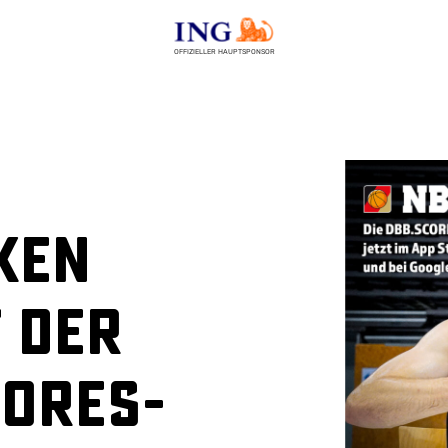
OFFIZIELLER HAUPTSPONSOR
iken
 der
cores-