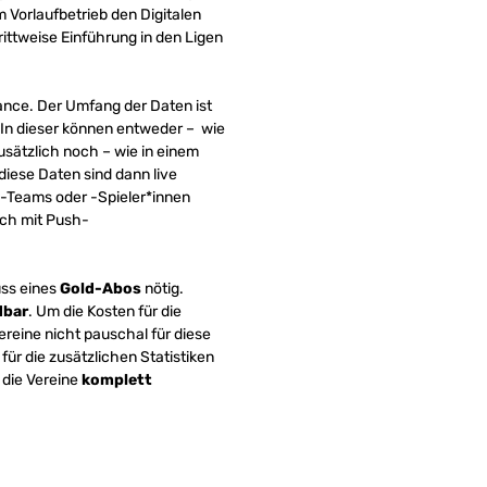
m Vorlaufbetrieb den Digitalen
rittweise Einführung in den Ligen
mance. Der Umfang der Daten ist
 In dieser können entweder – wie
sätzlich noch – wie in einem
diese Daten sind dann live
s-Teams oder -Spieler*innen
sch mit Push-
uss eines
Gold-Abos
nötig.
dbar
. Um die Kosten für die
reine nicht pauschal für diese
ür die zusätzlichen Statistiken
r die Vereine
komplett