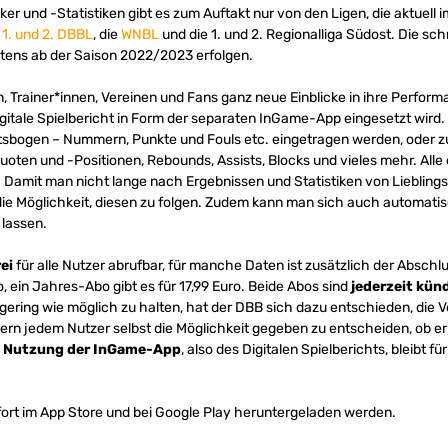
er und -Statistiken gibt es zum Auftakt nur von den Ligen, die aktuell i
e
1. und 2. DBBL
, die
WNBL
und die 1. und 2. Regionalliga Südost. Die sch
stens ab der Saison 2022/2023 erfolgen.
n, Trainer*innen, Vereinen und Fans ganz neue Einblicke in ihre Perfor
gitale Spielbericht in Form der separaten InGame-App eingesetzt wird.
tsbogen – Nummern, Punkte und Fouls etc. eingetragen werden, oder zu
uoten und -Positionen, Rebounds, Assists, Blocks und vieles mehr. Alle 
 Damit man nicht lange nach Ergebnissen und Statistiken von Liebling
 die Möglichkeit, diesen zu folgen. Zudem kann man sich auch automati
 lassen.
ei
für alle Nutzer abrufbar, für manche Daten ist zusätzlich der Abschl
, ein Jahres-Abo gibt es für 17,99 Euro. Beide Abos sind
jederzeit kün
ring wie möglich zu halten, hat der DBB sich dazu entschieden, die Ve
rn jedem Nutzer selbst die Möglichkeit gegeben zu entscheiden, ob er f
e
Nutzung der InGame-App
, also des Digitalen Spielberichts, bleibt fü
ort im App Store und bei Google Play heruntergeladen werden.