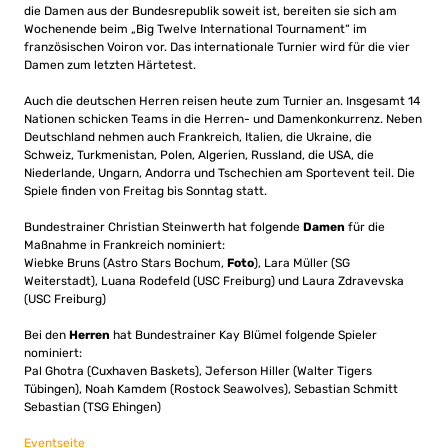
die Damen aus der Bundesrepublik soweit ist, bereiten sie sich am
Wochenende beim „Big Twelve International Tournament“ im
französischen Voiron vor. Das internationale Turnier wird für die vier
Damen zum letzten Härtetest.
Auch die deutschen Herren reisen heute zum Turnier an. Insgesamt 14
Nationen schicken Teams in die Herren- und Damenkonkurrenz. Neben
Deutschland nehmen auch Frankreich, Italien, die Ukraine, die
Schweiz, Turkmenistan, Polen, Algerien, Russland, die USA, die
Niederlande, Ungarn, Andorra und Tschechien am Sportevent teil. Die
Spiele finden von Freitag bis Sonntag statt.
Bundestrainer Christian Steinwerth hat folgende
Damen
für die
Maßnahme in Frankreich nominiert:
Wiebke Bruns (Astro Stars Bochum,
Foto
), Lara Müller (SG
Weiterstadt), Luana Rodefeld (USC Freiburg) und Laura Zdravevska
(USC Freiburg)
Bei den
Herren
hat Bundestrainer Kay Blümel folgende Spieler
nominiert:
Pal Ghotra (Cuxhaven Baskets), Jeferson Hiller (Walter Tigers
Tübingen), Noah Kamdem (Rostock Seawolves), Sebastian Schmitt
Sebastian (TSG Ehingen)
Eventseite