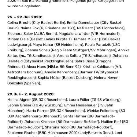
2020 in Bad Blankenburg nominiert. Folgende junge Korbjägerinnen
wurden eingeladen:
25. – 29. Juli 2020:
Celina Brecht (City Basket Berlin), Emilia Dannebauer (City Basket
Berlin), Naima Fox (
li.
, Friedenauer TSC), Nafi Harz (TuS Lichterfelde),
Eleonora Salev (ALBA Berlin), Magdalena Winter (VfB Hermsdorf),
Miriam Diala (Basket Ladies Kurpfalz), Tamara Müller (BSG Basket
Ludwigsburg), Maya Nahar (SB Heidenheim), Paula Paradzik (USC
Freiburg), Joanna Scheu (Regio Team Stuttgart/SV Möhringen), Annika
Soltau (
re.
, TG Sandhausen), Verena Soltau (TG Sandhausen), Johanna
Bielefeld (Citybasket Recklinghausen), Sahra Cissé (Dragons
Rhöndorf), Alexa Hans (
Mitte
, BG Bonn 92), Kristina Kahlbaum (VfL
AstroStars Bochum), Amelie Kehrenberg (Barmer TV/Citybasket
Recklinghausen), Sophia Müller (Basket Duisburg), Helena Neven
Gonzales (Spanien).
29. Juli – 2. August 2020:
Melina Aigner (SB DJK Rosenheim), Laura Füller (TG 48 Würzburg),
Leonie Greser (TG 48 Würzburg), Emma Hessenauer (TS Jahn
München), Maria Perner (SB DJK Rosenheim), Wiebke Fellenberg (SG
DJK Aschaffenburg-Offenbach), Senta Hafner (BG Darmstadt-
Roßdorf), Johanna Kirchner (BG Darmstadt-Roßdorf), Mailien Rolf (BG
Darmstadt-Roßdorf), Sharona Todd (BG Darmstadt-Roßdorf),
Fabienne Fischer (BBC Mühlhausen 2010/LadyBaskets Jena), Leni