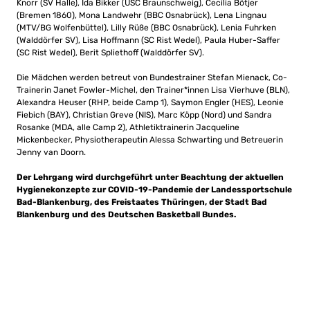
Knorr (SV Halle), Ida Bikker (USC Braunschweig), Cecilia Bötjer
(Bremen 1860), Mona Landwehr (BBC Osnabrück), Lena Lingnau
(MTV/BG Wolfenbüttel), Lilly Rüße (BBC Osnabrück), Lenia Fuhrken
(Walddörfer SV), Lisa Hoffmann (SC Rist Wedel), Paula Huber-Saffer
(SC Rist Wedel), Berit Spliethoff (Walddörfer SV).
Die Mädchen werden betreut von Bundestrainer Stefan Mienack, Co-
Trainerin Janet Fowler-Michel, den Trainer*innen Lisa Vierhuve (BLN),
Alexandra Heuser (RHP, beide Camp 1), Saymon Engler (HES), Leonie
Fiebich (BAY), Christian Greve (NIS), Marc Köpp (Nord) und Sandra
Rosanke (MDA, alle Camp 2), Athletiktrainerin Jacqueline
Mickenbecker, Physiotherapeutin Alessa Schwarting und Betreuerin
Jenny van Doorn.
Der Lehrgang wird durchgeführt unter Beachtung der aktuellen
Hygienekonzepte zur COVID-19-Pandemie der Landessportschule
Bad-Blankenburg, des Freistaates Thüringen, der Stadt Bad
Blankenburg und des Deutschen Basketball Bundes.