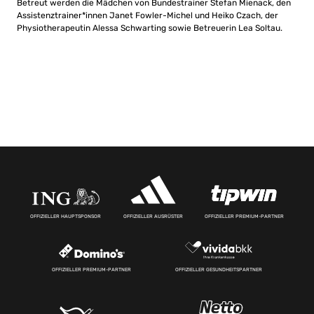
Betreut werden die Mädchen von Bundestrainer Stefan Mienack, den
Assistenztrainer*innen Janet Fowler-Michel und Heiko Czach, der
Physiotherapeutin Alessa Schwarting sowie Betreuerin Lea Soltau.
OFFIZIELLER HAUPTSPONSOR
OFFIZIELLER AUSRÜSTER
OFFIZIELLER PREMIUM-PARTNER
OFFIZIELLER PREMIUM-PARTNER
OFFIZIELLER GESUNDHEITSPARTNER