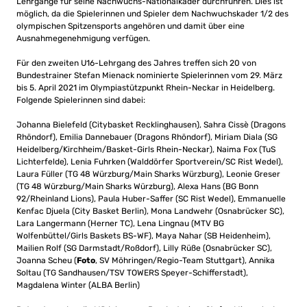
Lehrgänge für seine Nachwuchs-Nationalkader durchführen. Dies ist
möglich, da die Spielerinnen und Spieler dem Nachwuchskader 1/2 des
olympischen Spitzensports angehören und damit über eine
Ausnahmegenehmigung verfügen.
Für den zweiten U16-Lehrgang des Jahres treffen sich 20 von
Bundestrainer Stefan Mienack nominierte Spielerinnen vom 29. März
bis 5. April 2021 im Olympiastützpunkt Rhein-Neckar in Heidelberg.
Folgende Spielerinnen sind dabei:
Johanna Bielefeld (Citybasket Recklinghausen), Sahra Cissè (Dragons
Rhöndorf), Emilia Dannebauer (Dragons Rhöndorf), Miriam Diala (SG
Heidelberg/Kirchheim/Basket-Girls Rhein-Neckar), Naima Fox (TuS
Lichterfelde), Lenia Fuhrken (Walddörfer Sportverein/SC Rist Wedel),
Laura Füller (TG 48 Würzburg/Main Sharks Würzburg), Leonie Greser
(TG 48 Würzburg/Main Sharks Würzburg), Alexa Hans (BG Bonn
92/Rheinland Lions), Paula Huber-Saffer (SC Rist Wedel), Emmanuelle
Kenfac Djuela (City Basket Berlin), Mona Landwehr (Osnabrücker SC),
Lara Langermann (Herner TC), Lena Lingnau (MTV BG
Wolfenbüttel/Girls Baskets BS-WF), Maya Nahar (SB Heidenheim),
Mailien Rolf (SG Darmstadt/Roßdorf), Lilly Rüße (Osnabrücker SC),
Joanna Scheu (
Foto
, SV Möhringen/Regio-Team Stuttgart), Annika
Soltau (TG Sandhausen/TSV TOWERS Speyer-Schifferstadt),
Magdalena Winter (ALBA Berlin)