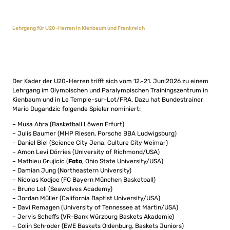
Lehrgang für U20-Herren in Kienbaum und Frankreich
Der Kader der U20-Herren trifft sich vom 12.-21. Juni2026 zu einem
Lehrgang im Olympischen und Paralympischen Trainingszentrum in
Kienbaum und in Le Temple-sur-Lot/FRA. Dazu hat Bundestrainer
Mario Dugandzic folgende Spieler nominiert:
– Musa Abra (Basketball Löwen Erfurt)
– Julis Baumer (MHP Riesen, Porsche BBA Ludwigsburg)
– Daniel Biel (Science City Jena, Culture City Weimar)
– Amon Levi Dörries (University of Richmond/USA)
– Mathieu Grujicic (
Foto
, Ohio State University/USA)
– Damian Jung (Northeastern University)
– Nicolas Kodjoe (FC Bayern München Basketball)
– Bruno Loll (Seawolves Academy)
– Jordan Müller (California Baptist University/USA)
– Davi Remagen (University of Tennessee at Martin/USA)
– Jervis Scheffs (VR-Bank Würzburg Baskets Akademie)
– Colin Schroder (EWE Baskets Oldenburg, Baskets Juniors)