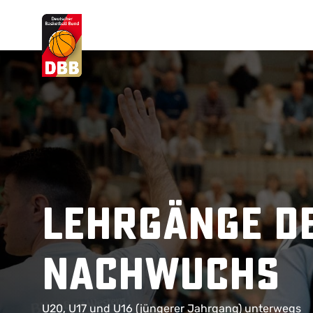
Suchvorschläge
Lorem Ipsum
Dolor Sit
Amet Valputo
Lehrgänge d
Nachwuchs
U20, U17 und U16 (jüngerer Jahrgang) unterwegs