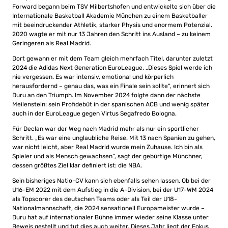
Forward begann beim TSV Milbertshofen und entwickelte sich über die
Internationale Basketball Akademie München zu einem Basketballer
mit beeindruckender Athletik, starker Physis und enormem Potenzial.
2020 wagte er mit nur 13 Jahren den Schritt ins Ausland – zu keinem
Geringeren als Real Madrid.
Dort gewann er mit dem Team gleich mehrfach Titel, darunter zuletzt
2024 die Adidas Next Generation EuroLeague. „Dieses Spiel werde ich
nie vergessen. Es war intensiv, emotional und körperlich
herausfordernd – genau das, was ein Finale sein sollte“, erinnert sich
Duru an den Triumph. Im November 2024 folgte dann der nächste
Meilenstein: sein Profidebüt in der spanischen ACB und wenig später
auch in der EuroLeague gegen Virtus Segafredo Bologna.
Für Declan war der Weg nach Madrid mehr als nur ein sportlicher
Schritt. „Es war eine unglaubliche Reise. Mit 13 nach Spanien zu gehen,
war nicht leicht, aber Real Madrid wurde mein Zuhause. Ich bin als
Spieler und als Mensch gewachsen“, sagt der gebürtige Münchner,
dessen größtes Ziel klar definiert ist: die NBA.
Sein bisheriges Natio-CV kann sich ebenfalls sehen lassen. Ob bei der
U16-EM 2022 mit dem Aufstieg in die A-Division, bei der U17-WM 2024
als Topscorer des deutschen Teams oder als Teil der U18-
Nationalmannschaft, die 2024 sensationell Europameister wurde –
Duru hat auf internationaler Bühne immer wieder seine Klasse unter
Beweis gestellt und tut dies auch weiter. Dieses Jahr liegt der Fokus