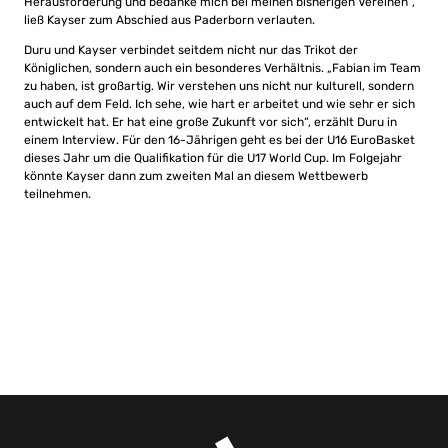
Herausforderung und bedanke mich bei meinen bisherigen Vereinen“,
ließ Kayser zum Abschied aus Paderborn verlauten.
Duru und Kayser verbindet seitdem nicht nur das Trikot der
Königlichen, sondern auch ein besonderes Verhältnis. „Fabian im Team
zu haben, ist großartig. Wir verstehen uns nicht nur kulturell, sondern
auch auf dem Feld. Ich sehe, wie hart er arbeitet und wie sehr er sich
entwickelt hat. Er hat eine große Zukunft vor sich“, erzählt Duru in
einem Interview. Für den 16-Jährigen geht es bei der U16 EuroBasket
dieses Jahr um die Qualifikation für die U17 World Cup. Im Folgejahr
könnte Kayser dann zum zweiten Mal an diesem Wettbewerb
teilnehmen.