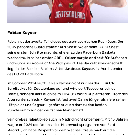
Fabian Kayser
Fabian ist der zweite Teil dieses deutsch-spanischen Real-Duos. Der
2009 geborene Guard stammt aus Soest, wo er beim BC 70 Soest
seine ersten Schritte machte, ehe er zu den Paderborn Baskets
wechselte. In seiner ersten JBBL-Saison sorgte er direkt für Aufsehen
und wurde als
Rookie of the Year
gekürt. Die Basketballleidenschaft
liegt in der Familie: Fabians Vater,
Andreas Kayser
, ist Vorsitzender
des BC 70 Paderborn.
Im Sommer 2024 läuft Fabian Kayser nicht nur bei der FIBA U16
EuroBasket für Deutschland auf und wird dort Topscorer seines
Teams, sondern darf auch beim FIBA U17 World Cup antreten. Trotz des
Altersunterschieds – Kayser ist fast zwei Jahre jünger als viele seiner
Mitspieler und Gegner – gehört er auch dort zu den besten
Punktesammlern der deutschen Mannschaft.
Sein großes Talent blieb auch in Madrid nicht unbemerkt. Mit 15 Jahren
wagte er 2024 den Wechsel ins Nachwuchsprogramm von Real
Madrid. „Ich habe Respekt vor dem Wechsel, freue mich auf die