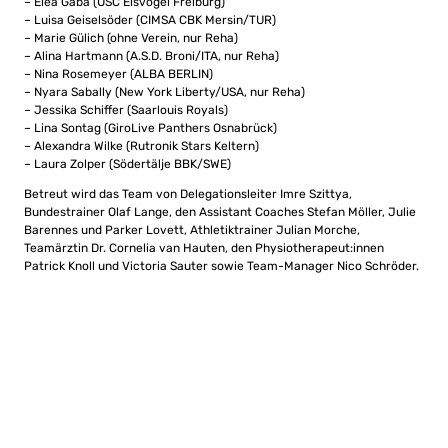
– Elea Gaba (USC Eisvögel Freiburg)
– Luisa Geiselsöder (CIMSA CBK Mersin/TUR)
– Marie Gülich (ohne Verein, nur Reha)
– Alina Hartmann (A.S.D. Broni/ITA, nur Reha)
– Nina Rosemeyer (ALBA BERLIN)
– Nyara Sabally (New York Liberty/USA, nur Reha)
– Jessika Schiffer (Saarlouis Royals)
– Lina Sontag (GiroLive Panthers Osnabrück)
– Alexandra Wilke (Rutronik Stars Keltern)
– Laura Zolper (Södertälje BBK/SWE)
Betreut wird das Team von Delegationsleiter Imre Szittya,
Bundestrainer Olaf Lange, den Assistant Coaches Stefan Möller, Julie
Barennes und Parker Lovett, Athletiktrainer Julian Morche,
Teamärztin Dr. Cornelia van Hauten, den Physiotherapeut:innen
Patrick Knoll und Victoria Sauter sowie Team-Manager Nico Schröder.