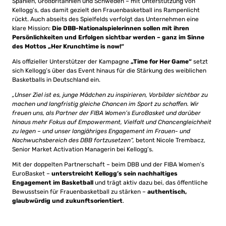
Spanien, Großbritannien und Schweden – mit Unterstützung von
Kellogg’s, das damit gezielt den Frauenbasketball ins Rampenlicht
rückt. Auch abseits des Spielfelds verfolgt das Unternehmen eine
klare Mission:
Die DBB-Nationalspielerinnen sollen mit ihren
Persönlichkeiten und Erfolgen sichtbar werden – ganz im Sinne
des Mottos „Her Krunchtime is now!“
Als offizieller Unterstützer der Kampagne
„Time for Her Game“
setzt
sich Kellogg’s über das Event hinaus für die Stärkung des weiblichen
Basketballs in Deutschland ein.
„Unser Ziel ist es, junge Mädchen zu inspirieren, Vorbilder sichtbar zu
machen und langfristig gleiche Chancen im Sport zu schaffen. Wir
freuen uns, als Partner der FIBA Women’s EuroBasket und darüber
hinaus mehr Fokus auf Empowerment, Vielfalt und Chancengleichheit
zu legen – und unser langjähriges Engagement im Frauen- und
Nachwuchsbereich des DBB fortzusetzen“,
betont Nicole Trembacz,
Senior Market Activation Managerin bei Kellogg’s.
Mit der doppelten Partnerschaft – beim DBB und der FIBA Women’s
EuroBasket –
unterstreicht Kellogg’s sein nachhaltiges
Engagement im Basketball
und trägt aktiv dazu bei, das öffentliche
Bewusstsein für Frauenbasketball zu stärken –
authentisch,
glaubwürdig und zukunftsorientiert
.