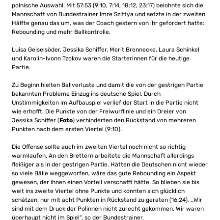
polnische Auswahl. Mit 57:53 (9:10, 7:14, 18:12, 23:17) belohnte sich die
Mannschaft von Bundestrainer Imre Szittya und setzte in der zweiten
Hälfte genau das um, was der Coach gestern von ihr gefordert hatte:
Rebounding und mehr Ballkontrolle.
Luisa Geiselsöder, Jessika Schiffer, Merit Brennecke, Laura Schinkel
und Karolin-Ivonn Tzokov waren die Starterinnen für die heutige
Partie.
Zu Beginn hielten Ballverluste und damit die von der gestrigen Partie
bekannten Probleme Einzug ins deutsche Spiel. Durch
Unstimmigkeiten im Aufbauspiel verlief der Start in die Partie nicht
wie erhofft. Die Punkte von der Freiwurflinie und ein Dreier von
Jessika Schiffer (
F
oto
) verhinderten den Rückstand von mehreren
Punkten nach dem ersten Viertel (9:10).
Die Offense sollte auch im zweiten Viertel noch nicht so richtig
warmlaufen. An den Brettern arbeitete die Mannschaft allerdings
fleißiger als in der gestrigen Partie. Hätten die Deutschen nicht wieder
so viele Bälle weggeworfen, wäre das gute Rebounding ein Aspekt
gewesen, der ihnen einen Vorteil verschafft hätte. So blieben sie bis
weit ins zweite Viertel ohne Punkte und konnten sich glücklich
schätzen, nur mit acht Punkten in Rückstand zu geraten (16:24). ,,Wir
sind mit dem Druck der Polinnen nicht zurecht gekommen. Wir waren
überhaupt nicht im Spiel“, so der Bundestrainer.