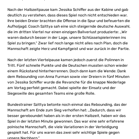
Nach der Halbzeitpause kam Jessika Schiffer aus der Kabine und gab
deutlich zu verstehen, dass dieses Spiel noch nicht entschieden war.
Ihre beiden Dreier brachten die Offense in die Spur und befeuerten die
Aufholjagd. Coach Szittya sah eine sich steigernde deutsche Auswahl,
die im dritten Viertel nur einen einzigen Ballverlust produzierte: ,,Wir
waren dadurch besser in der Lage, unsere Schlüsselspielerinnen ins
Spiel zu bringen.“ Zwar lief noch lange nicht alles nach Plan, doch die
Mannschaft zeigte Herz und Kampfgeist und war zurück in der Partie.
Nach der letzten Viertelpause kamen jedoch zuerst die Polinnen in
Tritt. Fünf schnelle Punkte und die Deutschen mussten schon wieder
einem Rückstand hinterherrennen. Doch dann kam die Wende: Dank
dem Rebounding von Anna Furman sowie vier Dreiern in fünf Minuten
von Jessika Schiffer wurde die Revanche für die knappe Niederlage
am Vortag perfekt gemacht. Dabei spielte der Einsatz und der
Siegeswille des gesamten Teams eine große Rolle.
Bundestrainer Szittya betonte noch einmal das Rebounding, das der
Mannschaft am Ende zum Sieg verholfen hat: ,,Dadurch, dass wir
besser gereboundet haben als in der ersten Halbzeit, haben wir das
Spiel in der letzten Minute gewonnen. Das war eine sehr erfahrene
polnische Mannschaft, die viele Variationen in der Verteidigung
gespielt hat. Für uns waren das zwei sehr wichtige Spiele gegen
unsere Nachbarn.“