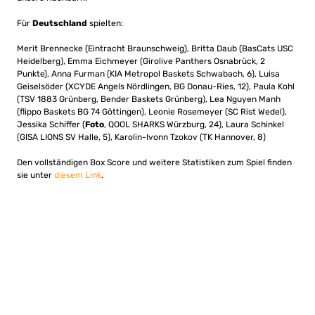
Für
Deutschland
spielten:
Merit Brennecke (Eintracht Braunschweig), Britta Daub (BasCats USC
Heidelberg), Emma Eichmeyer (Girolive Panthers Osnabrück, 2
Punkte), Anna Furman (KIA Metropol Baskets Schwabach, 6), Luisa
Geiselsöder (XCYDE Angels Nördlingen, BG Donau-Ries, 12), Paula Kohl
(TSV 1883 Grünberg, Bender Baskets Grünberg), Lea Nguyen Manh
(flippo Baskets BG 74 Göttingen), Leonie Rosemeyer (SC Rist Wedel),
Jessika Schiffer (
Foto
, QOOL SHARKS Würzburg, 24), Laura Schinkel
(GISA LIONS SV Halle, 5), Karolin-Ivonn Tzokov (TK Hannover, 8)
Den vollständigen Box Score und weitere Statistiken zum Spiel finden
sie unter
diesem Link
.