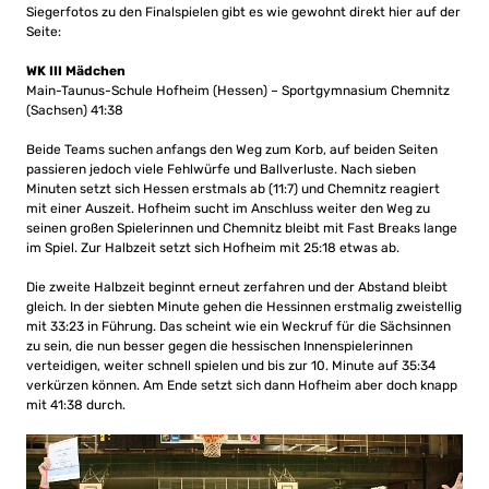
Siegerfotos zu den Finalspielen gibt es wie gewohnt direkt hier auf der
Seite:
WK III Mädchen
Main-Taunus-Schule Hofheim (Hessen) – Sportgymnasium Chemnitz
(Sachsen) 41:38
Beide Teams suchen anfangs den Weg zum Korb, auf beiden Seiten
passieren jedoch viele Fehlwürfe und Ballverluste. Nach sieben
Minuten setzt sich Hessen erstmals ab (11:7) und Chemnitz reagiert
mit einer Auszeit. Hofheim sucht im Anschluss weiter den Weg zu
seinen großen Spielerinnen und Chemnitz bleibt mit Fast Breaks lange
im Spiel. Zur Halbzeit setzt sich Hofheim mit 25:18 etwas ab.
Die zweite Halbzeit beginnt erneut zerfahren und der Abstand bleibt
gleich. In der siebten Minute gehen die Hessinnen erstmalig zweistellig
mit 33:23 in Führung. Das scheint wie ein Weckruf für die Sächsinnen
zu sein, die nun besser gegen die hessischen Innenspielerinnen
verteidigen, weiter schnell spielen und bis zur 10. Minute auf 35:34
verkürzen können. Am Ende setzt sich dann Hofheim aber doch knapp
mit 41:38 durch.