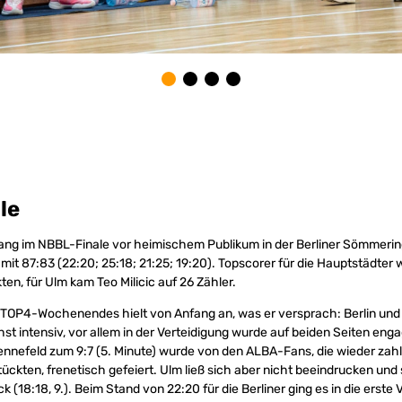
le
g im NBBL-Finale vor heimischem Publikum in der Berliner Sömmerin
mit 87:83 (22:20; 25:18; 21:25; 19:20). Topscorer für die Hauptstädter
en, für Ulm kam Teo Milicic auf 26 Zähler.
TOP4-Wochenendes hielt von Anfang an, was er versprach: Berlin und 
t intensiv, vor allem in der Verteidigung wurde auf beiden Seiten engag
nnefeld zum 9:7 (5. Minute) wurde von den ALBA-Fans, die wieder zahl
ückten, frenetisch gefeiert. Ulm ließ sich aber nicht beeindrucken und
ck (18:18, 9.). Beim Stand von 22:20 für die Berliner ging es in die erste 