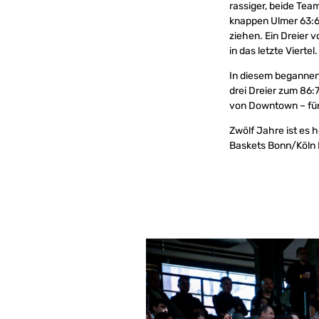
rassiger, beide Tea
knappen Ulmer 63:6
ziehen. Ein Dreier v
in das letzte Viertel.
In diesem begannen
drei Dreier zum 86:7
von Downtown – für
Zwölf Jahre ist es
Baskets Bonn/Köln R