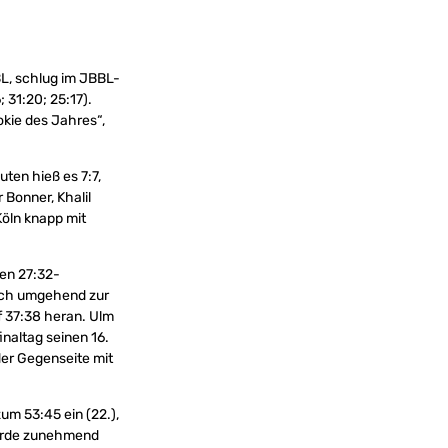
BL, schlug im JBBL-
 31:20; 25:17).
okie des Jahres“,
ten hieß es 7:7,
 Bonner, Khalil
Köln knapp mit
nen 27:32-
ach umgehend zur
uf 37:38 heran. Ulm
naltag seinen 16.
 der Gegenseite mit
um 53:45 ein (22.),
wurde zunehmend