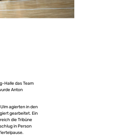
g-Halle das Team
 wurde Anton
Ulm agierten in den
iert gearbeitet. Ein
reich die Tribüne
 schlug in Person
Viertelpause.