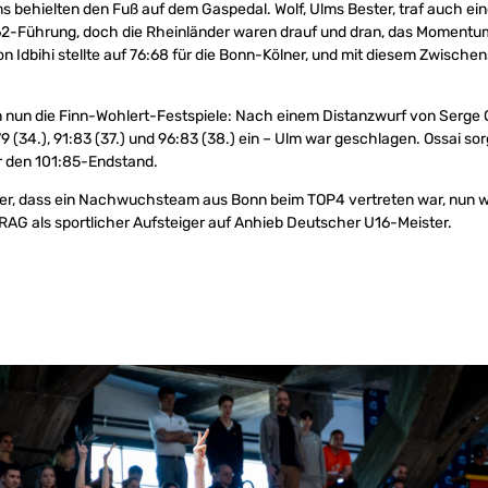
ms behielten den Fuß auf dem Gaspedal. Wolf, Ulms Bester, traf auch ein
2-Führung, doch die Rheinländer waren drauf und dran, das Momentum 
on Idbihi stellte auf 76:68 für die Bonn-Kölner, und mit diesem Zwische
 nun die Finn-Wohlert-Festspiele: Nach einem Distanzwurf von Serge O
9 (34.), 91:83 (37.) und 96:83 (38.) ein – Ulm war geschlagen. Ossai so
 den 101:85-Endstand.
 her, dass ein Nachwuchsteam aus Bonn beim TOP4 vertreten war, nun
AG als sportlicher Aufsteiger auf Anhieb Deutscher U16-Meister.