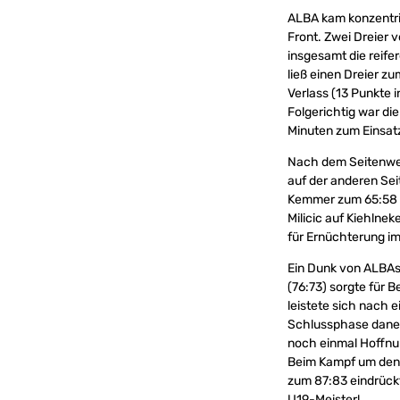
ALBA kam konzentrie
Front. Zwei Dreier 
insgesamt die reife
ließ einen Dreier zu
Verlass (13 Punkte i
Folgerichtig war die
Minuten zum Einsatz
Nach dem Seitenwech
auf der anderen Sei
Kemmer zum 65:58 (2
Milicic auf Kiehlne
für Ernüchterung im
Ein Dunk von ALBAs 
(76:73) sorgte für 
leistete sich nach 
Schlussphase daneb
noch einmal Hoffnun
Beim Kampf um den 
zum 87:83 eindrückt
U19-Meister!