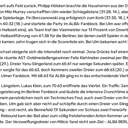
rt aufs Feld zurück, Philipp Hölsken brachte die Hausherren aus der Di
von Milo Murray verschafften Ulm wieder Schlagdistanz (31:28, 14.), ab
re Spielanlage. Fin Borczanowski zog erfolgreich zum Korb (37:30, 18.
m 40:32 (18.) und startete die Party im ALBA-Fanblock. Bei Ulm war offe
n Halbzeit eins), als Team traf der Vizemeister nur 13 Prozent von Down
 Halbzeitführung von 47:38 für die Berliner, bei denen zwölf Spieler in 
 kamen, zehn trugen sich in die Scorerliste ein. Bei Ulm bekamen acht S
sel steigerte sich die Intensität noch einmal: Jona Drücke traf einen
te räumte AST-Goldmedaillengewinner Felix Kiehlneker zweimal per Blo
9.), Dreier Yanu Slingerland zum 65:61 nur wenige Sekunden später. Ei
ker sorgte für das 65:63, doch Kemmers zweiter Dreier zum 68:63 (20.)
 Ulmer Fanblock. Mit 68:63 für ALBA ging es in das entscheidende Viert
Längstem, Lukas Klein, zum 70:63 eröffnete das Viertel. Ein Traffic Ja
Begeisterung im Berliner Fanblock und läutete die intensive Crunchtime 
einem persönlichen noch ein Technisches Foul, auch zwei Dreier von ih
en. Ulm gab sich aber nicht auf schöpfte durch einen Dreier von Slin
g – erst recht, als Bennefeld 7,9 Sekunden vor Schluss zwei Freiwürfe
Rebound kam der Ball aber zum völlig freistehenden Anton Kemmer unt
e. Der Verzweiflungsdreier von Milicic fand nicht sein Ziel – ALBA BER