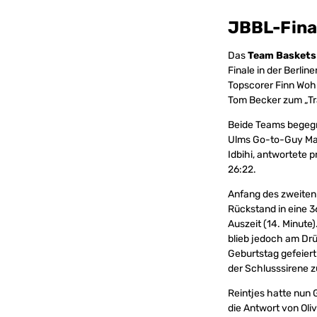
JBBL-Fina
Das
Team Baskets
Finale in der Berlin
Topscorer Finn Wohl
Tom Becker zum „Tr
Beide Teams begegne
Ulms Go-to-Guy Mark
Idbihi, antwortete 
26:22.
Anfang des zweiten 
Rückstand in eine
Auszeit (14. Minute
blieb jedoch am Drü
Geburtstag gefeiert 
der Schlusssirene 
Reintjes hatte nun 
die Antwort von Ol