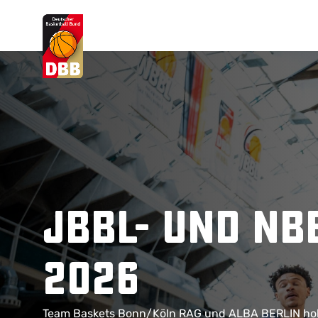
Suchvorschläge
Lorem Ipsum
Dolor Sit
Amet Valputo
JBBL- und NB
2026
Team Baskets Bonn/Köln RAG und ALBA BERLIN hole