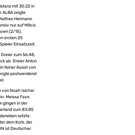
stanz mit 30:22 in
er ALBA zeigte
), Matheo Hermann
nsiv nur auf Milicic
town (2/15).
den ersten 20
pieler Einsatzzeit.
 Dreier zum 56:48,
ck ab. Dreier Anton
n feiner Assist von
 sorgte postwendend
el.
m von Noah Isichei
ein. Meissa Faye
m gingen in der
gerland zum 83:85
 daneben setzte.
er dem Korb, der
LIN ist Deutscher