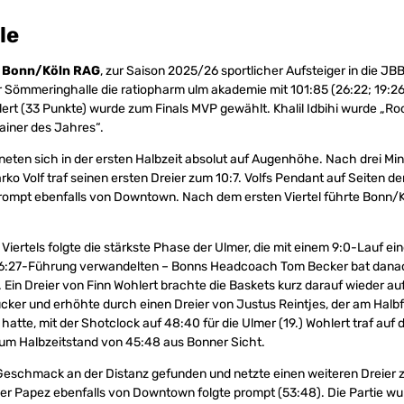
le
 Bonn/Köln RAG
, zur Saison 2025/26 sportlicher Aufsteiger in die JB
er Sömmeringhalle die ratiopharm ulm akademie mit 101:85 (26:22; 19:26;
ert (33 Punkte) wurde zum Finals MVP gewählt. Khalil Idbihi wurde „Ro
ainer des Jahres“.
ten sich in der ersten Halbzeit absolut auf Augenhöhe. Nach drei Minu
o Volf traf seinen ersten Dreier zum 10:7. Volfs Pendant auf Seiten der
prompt ebenfalls von Downtown. Nach dem ersten Viertel führte Bonn/
Viertels folgte die stärkste Phase der Ulmer, die mit einem 9:0-Lauf ei
 36:27-Führung verwandelten – Bonns Headcoach Tom Becker bat dan
). Ein Dreier von Finn Wohlert brachte die Baskets kurz darauf wieder a
cker und erhöhte durch einen Dreier von Justus Reintjes, der am Halbfi
hatte, mit der Shotclock auf 48:40 für die Ulmer (19.) Wohlert traf auf
zum Halbzeitstand von 45:48 aus Bonner Sicht.
Geschmack an der Distanz gefunden und netzte einen weiteren Dreier z
iver Papez ebenfalls von Downtown folgte prompt (53:48). Die Partie 