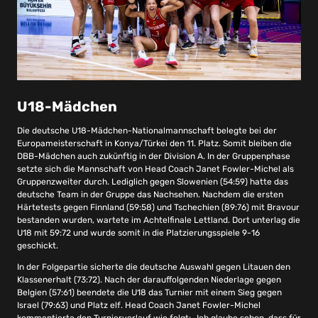
U18-Mädchen
Die deutsche U18-Mädchen-Nationalmannschaft belegte bei der
Europameisterschaft in Konya/Türkei den 11. Platz. Somit bleiben die
DBB-Mädchen auch zukünftig in der Division A. In der Gruppenphase
setzte sich die Mannschaft von Head Coach Janet Fowler-Michel als
Gruppenzweiter durch. Lediglich gegen Slowenien (54:59) hatte das
deutsche Team in der Gruppe das Nachsehen. Nachdem die ersten
Härtetests gegen Finnland (59:58) und Tschechien (89:76) mit Bravour
bestanden wurden, wartete im Achtelfinale Lettland. Dort unterlag die
U18 mit 59:72 und wurde somit in die Platzierungsspiele 9-16
geschickt.
In der Folgepartie sicherte die deutsche Auswahl gegen Litauen den
Klassenerhalt (73:72). Nach der darauffolgenden Niederlage gegen
Belgien (57:61) beendete die U18 das Turnier mit einem Sieg gegen
Israel (79:63) und Platz elf. Head Coach Janet Fowler-Michel
kommentierte den Turnierverlauf wie folgt: „Ich glaube schon, dass für