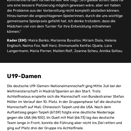
uns eine bessere Platzierung möglich gewesen wäre, aber wir haben
die Probleme aus der Vorbereitung nicht komplett abstellen können.
Hinzu kamen die angeschlagenen Spielerinnen, durch die uns wichtige
gemeinsame Spielpraxis gefehlt hat. Ich denke trotzdem, dass die
Mädchen viel von dem Turnier für ihre Entwicklung mitnehmen
können.“
Kader (EM):
Maira Banko, Marianna Byvatov, Miriam Diala, Helena
Englisch, Naima Fox, Nafi Harz, Emmanuelle Kenfac Djuela, Lara
Langermann, Maria Perner, Mailien Rolf, Joanna Scheu, Annika Soltau.
U19-Damen
Die deutsche U19-Damen-Nationalmannschaft ging Mitte Juli bei der
Weltmeisterschaft in Madrid/Spanien an den Start. Trotz
Achtelfinalaus erspielte sich die Mannschaft von Bundestrainer Stefan
Möller im Verlauf den 10. Platz. In der Gruppenphase taf die deutsche
Mannschaft auf Mali, Chinesisch Taipeh und die USA. Nach dem
Auftaktsieg gegen Taipeh (67:59) folgte eine deutliche Niederlage
gegen die USA (46:100). Im Duell mit Mali (66:73) lag das deutsche
Team lange in Front, konnte die Führung aber nicht ins Ziel retten und
ging auf Platz drei der Gruppe ins Achtelfinale.