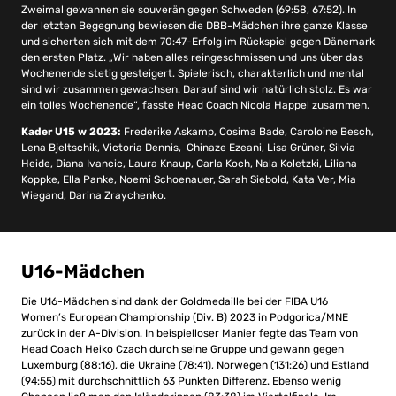
Zweimal gewannen sie souverän gegen Schweden (69:58, 67:52). In
der letzten Begegnung bewiesen die DBB-Mädchen ihre ganze Klasse
und sicherten sich mit dem 70:47-Erfolg im Rückspiel gegen Dänemark
den ersten Platz. „Wir haben alles reingeschmissen und uns über das
Wochenende stetig gesteigert. Spielerisch, charakterlich und mental
sind wir zusammen gewachsen. Darauf sind wir natürlich stolz. Es war
ein tolles Wochenende“, fasste Head Coach Nicola Happel zusammen.
Kader U15 w 2023:
Frederike Askamp, Cosima Bade, Caroloine Besch,
Lena Bjeltschik, Victoria Dennis, Chinaze Ezeani, Lisa Grüner, Silvia
Heide, Diana Ivancic, Laura Knaup, Carla Koch, Nala Koletzki, Liliana
Koppke, Ella Panke, Noemi Schoenauer, Sarah Siebold, Kata Ver, Mia
Wiegand, Darina Zraychenko.
U16-Mädchen
Die U16-Mädchen sind dank der Goldmedaille bei der FIBA U16
Women’s European Championship (Div. B) 2023 in Podgorica/MNE
zurück in der A-Division. In beispielloser Manier fegte das Team von
Head Coach Heiko Czach durch seine Gruppe und gewann gegen
Luxemburg (88:16), die Ukraine (78:41), Norwegen (131:26) und Estland
(94:55) mit durchschnittlich 63 Punkten Differenz. Ebenso wenig