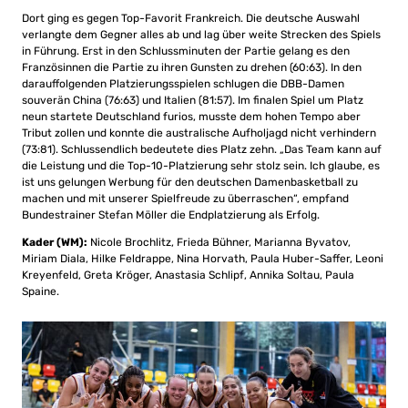
Dort ging es gegen Top-Favorit Frankreich. Die deutsche Auswahl
verlangte dem Gegner alles ab und lag über weite Strecken des Spiels
in Führung. Erst in den Schlussminuten der Partie gelang es den
Französinnen die Partie zu ihren Gunsten zu drehen (60:63). In den
darauffolgenden Platzierungsspielen schlugen die DBB-Damen
souverän China (76:63) und Italien (81:57). Im finalen Spiel um Platz
neun startete Deutschland furios, musste dem hohen Tempo aber
Tribut zollen und konnte die australische Aufholjagd nicht verhindern
(73:81). Schlussendlich bedeutete dies Platz zehn. „Das Team kann auf
die Leistung und die Top-10-Platzierung sehr stolz sein. Ich glaube, es
ist uns gelungen Werbung für den deutschen Damenbasketball zu
machen und mit unserer Spielfreude zu überraschen“, empfand
Bundestrainer Stefan Möller die Endplatzierung als Erfolg.
Kader (WM):
Nicole Brochlitz, Frieda Bühner, Marianna Byvatov,
Miriam Diala, Hilke Feldrappe, Nina Horvath, Paula Huber-Saffer, Leoni
Kreyenfeld, Greta Kröger, Anastasia Schlipf, Annika Soltau, Paula
Spaine.