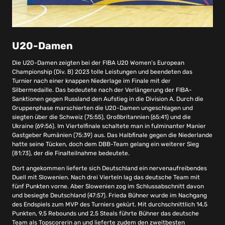
U20-Damen
Die U20-Damen zeigten bei der FIBA U20 Women’s European
Championship (Div. B) 2023 tolle Leistungen und beendeten das
Turnier nach einer knappen Niederlage im Finale mit der
Silbermedaille. Das bedeutete nach der Verlängerung der FIBA-
Sanktionen gegen Russland den Aufstieg in die Division A. Durch die
Gruppenphase marschierten die U20-Damen ungeschlagen und
siegten über die Schweiz (75:55), Großbritannien (65:41) und die
Ukraine (69:56). Im Viertelfinale schaltete man in fulminanter Manier
Gastgeber Rumänien (75:39) aus. Das Halbfinale gegen die Niederlande
hatte seine Tücken, doch dem DBB-Team gelang ein weiterer Sieg
(81:73), der die Finalteilnahme bedeutete.
Dort angekommen lieferte sich Deutschland ein nervenaufreibendes
Duell mit Slowenien. Nach drei Vierteln lag das deutsche Team mit
fünf Punkten vorne. Aber Slowenien zog im Schlussabschnitt davon
und besiegte Deutschland (47:57). Frieda Bühner wurde im Nachgang
des Endspiels zum MVP des Turniers gekürt. Mit durchschnittlich 14,5
Punkten, 9,5 Rebounds und 2,5 Steals führte Bühner das deutsche
Team als Topscorerin an und lieferte zudem den zweitbesten