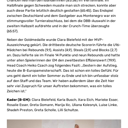
Chancen ließ man den Isländerinnen (83:38) im Viertelfinale. Im
Halbfinale gegen Schweden musste man sich strecken, konnte aber
auch diese Partie letztlich deutlich gestalten (65:45). Das Endspiel
zwischen Deutschland und dem Gastgeber aus Montenegro war ein
stimmungsvoller Turnierabschluss, bei dem die DBB-Auswahl in der
zweiten Halbzeit aufdrehte und in der Crunch-Time überzeugte
(65:57).
Neben der Goldmedaille wurde Clara Bielefeld mit der MVP-
Auszeichnung gekürt. Die drittbeste deutsche Scorerin führte die U16-
Mädchen bei Rebounds (9,1), Assists (4,9), Steals (2,9) und Blocks (2,7)
an. Dazu lieferte sie im Finale 14 Punkte und neun Rebounds und hatte
unter allen Spielerinnen der EM den zweitbesten Effizienzwert (19,9).
Head Coach Heiko Czach zog folgendes Fazit: „Gestern der Aufstieg,
heute die B-Europameisterschaft. Das ist schon ein tolles Gefühl. Für
uns geht damit ein toller Sommer zu Ende und ich bin unfassbar stolz
auf den Staff und das Team. Wir haben außerdem über die Zeit hier
sehr viel Zuspruch für unser Auftreten bekommen, was ein tolles
Zeichen ist.“
Kader (B-EM):
Clara Bielefeld, Karla Busch, Xara Eich, Marieke Esser,
Rosalie Esser, Greta Gomann, Marija Ilic, Uliana Kolesnyk, Luise Linke,
Shadeh Preston, Greta Scholle, Lilli Schultze.