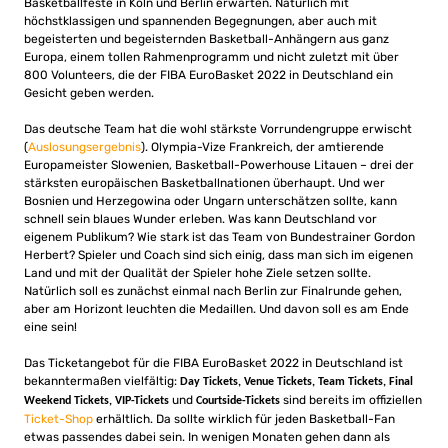
Basketballfeste in Köln und Berlin erwarten. Natürlich mit
höchstklassigen und spannenden Begegnungen, aber auch mit
begeisterten und begeisternden Basketball-Anhängern aus ganz
Europa, einem tollen Rahmenprogramm und nicht zuletzt mit über
800 Volunteers, die der FIBA EuroBasket 2022 in Deutschland ein
Gesicht geben werden.
Das deutsche Team hat die wohl stärkste Vorrundengruppe erwischt
(
Auslosungsergebnis
). Olympia-Vize Frankreich, der amtierende
Europameister Slowenien, Basketball-Powerhouse Litauen – drei der
stärksten europäischen Basketballnationen überhaupt. Und wer
Bosnien und Herzegowina oder Ungarn unterschätzen sollte, kann
schnell sein blaues Wunder erleben. Was kann Deutschland vor
eigenem Publikum? Wie stark ist das Team von Bundestrainer Gordon
Herbert? Spieler und Coach sind sich einig, dass man sich im eigenen
Land und mit der Qualität der Spieler hohe Ziele setzen sollte.
Natürlich soll es zunächst einmal nach Berlin zur Finalrunde gehen,
aber am Horizont leuchten die Medaillen. Und davon soll es am Ende
eine sein!
Das Ticketangebot für die FIBA EuroBasket 2022 in Deutschland ist
bekanntermaßen vielfältig:
Day Tickets, Venue Tickets, Team Tickets, Final
und
sind bereits im offiziellen
Weekend Tickets, VIP-Tickets
Courtside-Tickets
Ticket-Shop
erhältlich. Da sollte wirklich für jeden Basketball-Fan
etwas passendes dabei sein. In wenigen Monaten gehen dann als