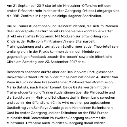
Am 21. September 2017 startet die Minitrainer-Offensive mit dem
ersten Präsenztermin in den dritten Jahrgang. Ort des Lehrgangs sind
die DBB-Zentrale in Hagen und einige Hagener Sporthallen.
Die 16 Trainerstudentinnen und Trainerstudenten, die sich im Rahmen
des Länderspiels in Erfurt bereits kennenlernen konnten, erwartet
direkt ein straffes Programm. Mit Modulen zur Entwicklung von
Kindern, der Rolle vom Minitrainern/innen, Elternarbeit,
Trainingsplanung und alternativen Spielformen ist der Theorieteil sehr
umfangreich. In der Praxis kommen dann noch Module zum
gegenseitigen Feedback „coach-the-coach“ sowie die öffentliche
Clinic am Samstag, den 23. September 2017 dazu.
Besonders spannend dürfte aber der Besuch vom Portugiesischen
Basketballverband FPB sein, der mit seinem nationalen Ausbilder San
Payo Araujo und dem Präsidenten der Minibasketball-Kommission,
Mario Batista, nach Hagen kommt. Beide Gäste werden mit den
Trainerstudenten und Trainerstudentinnen über die Philosophie und
die Strukturen im Mini- und Schulbasketball in ihrem Land sprechen
und auch in der öffentlichen Clinic wird es einen portugiesischen
Gastbeitrag von San Payo Araujo geben. Nach einem italienischen
Gast im ersten Jahrgang und der Teilnahme an der FIBA Europe
Minibasketball Convention im zweiten Jahrgang bekommt die
Minitrainer-Offensive auch im dritten Jahrgang damit wieder