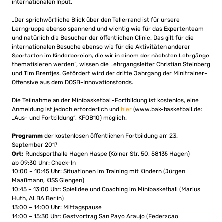
internationalen Input.
„Der sprichwörtliche Blick über den Tellerrand ist für unsere
Lerngruppe ebenso spannend und wichtig wie für das Expertenteam
und natürlich die Besucher der öffentlichen Clinic. Das gilt für die
internationalen Besuche ebenso wie für die Aktivitäten anderer
Sportarten im Kinderbereich, die wir in einem der nächsten Lehrgänge
thematisieren werden“, wissen die Lehrgangsleiter Christian Steinberg
und Tim Brentjes. Gefördert wird der dritte Jahrgang der Minitrainer-
Offensive aus dem DOSB-Innovationsfonds.
Die Teilnahme an der Minibasketball-Fortbildung ist kostenlos, eine
Anmeldung ist jedoch erforderlich und
hier
(www.bak-basketball.de;
„Aus- und Fortbildung“, KFOB10) möglich.
Programm
der kostenlosen öffentlichen Fortbildung am 23.
September 2017
Ort:
Rundsporthalle Hagen Haspe (Kölner Str. 50, 58135 Hagen)
ab 09:30 Uhr: Check-In
10:00 – 10:45 Uhr: Situationen im Training mit Kindern (Jürgen
Maaßmann, KISS Giengen)
10:45 – 13:00 Uhr: Spielidee und Coaching im Minibasketball (Marius
Huth, ALBA Berlin)
13:00 – 14:00 Uhr: Mittagspause
14:00 – 15:30 Uhr: Gastvortrag San Payo Araujo (Federacao